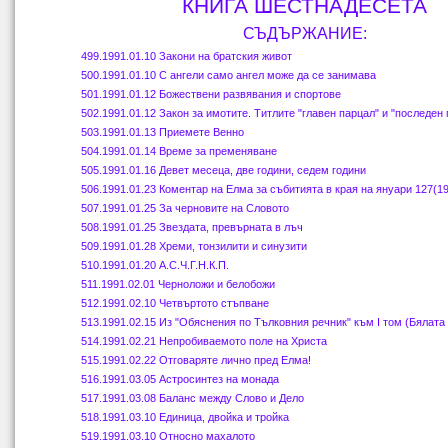
КНИГА ШЕСТНАДЕСЕТА
СЪДЪРЖАНИЕ:
499.1991.
01
.10 Закони на братския живот
500
.1991.
01
.10 С ангели само ангел може да се занимава
501
.1991.
01
.12 Божествени развявания и спортове
502
.1991.
01
.12
Закон за имотите. Титлите "главен парцал" и "последен 
503
.1991.
01
.13 Приемете Венно
504.
1991.
01
.14 Време за пременяване
505
.1991.
01
.16 Девет месеца, две години, седем години
506
.1991.
01
.23 Коментар на Елма за събитията в края на януари 127(19
507
.1991.
01
.25 За черновите на Словото
508
.1991.01.25 Звездата, превърната в лъч
509
.1991.01.28 Хреми, тонзилити и синузити
510
.1991.01.20 А.С.Ч.Г.Н.К.П.
511
.1991.02.01 Черноложи и белобожи
512
.1991.02.
10
Четвъртото стъпване
513
.1991.02.
15
Из "
Обяснения по Тълковния речник" към
I
том (Бялата 
514
.1991.02.
21
Непробиваемото поле на Христа
515
.1991.02.22 Отговаряте лично пред Елма!
516
.1991.03.
05
Астросинтез на монада
517
.1991.03.08 Баланс между Слово и Дело
518
.1991.03.1
0
Единица, двойка и тройка
519.
1991.03.1
0
Относно махалото