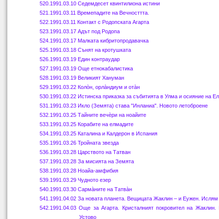
520
.1991.03.10 Седемдесет квинтилиона истини
521
.1991.03.11 Времепадите на Вечносттта.
522
.1991.03.11 Контакт с Родопската Агарта
523
.1991.03.17 Адът под Родопа
524
.1991.03.17 Малката кибритопродавачка
525
.1991.03.
18
Сънят на кротушката
526
.1991.03.19 Един контраудар
527
.1991.03.19 Още етнокабалистика
528
.1991.03.19 Великият Хануман
529
.1991.03.
22
Колòн, орлàндиум и отàн
530
.1991.03.
22
Истинска приказка за събитията в Улма и осияние на Ел
531
.1991.03.
23
Икло (Земята) става "Инланиа". Новото летоброене
532
.1991.03.25 Тайните вечèри на ноайите
533
.1991.03.25 Корабите на елмадите
534
.1991.03.25 Каталина и
К
алдерон в Испания
535
.1991.03.26 Тройната звезда
536.
1991.03.28 Царството на Татван
537
.1991.03.28 За мисията на Земята
538
.1991.03.28 Ноайа-амфибия
539
.1991.03.29 Чудното езер
540
.1991.03.30 Сармàните на Татвàн
541
.1991.04.02 За новата планета. Вещицата Жаклин – и Еужен. Ислям
542
.1991.04.
03
Още за Агарта. Кристалният покровител на Жаклин.
Устово