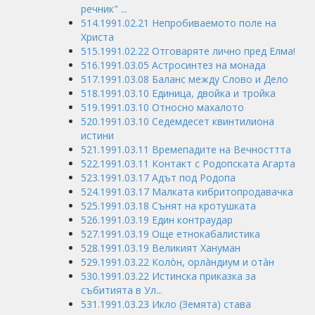
речник" ...
514.1991.02.21 Непробиваемото поле на
Христа
515.1991.02.22 Отговаряте лично пред Елма!
516.1991.03.05 Астросинтез на монада
517.1991.03.08 Баланс между Слово и Дело
518.1991.03.10 Единица, двойка и тройка
519.1991.03.10 Относно махалото
520.1991.03.10 Седемдесет квинтилиона
истини
521.1991.03.11 Времепадите на Вечносттта
522.1991.03.11 Контакт с Родопската Агарта
523.1991.03.17 Адът под Родопа
524.1991.03.17 Малката кибритопродавачка
525.1991.03.18 Сънят на кротушката
526.1991.03.19 Един контраудар
527.1991.03.19 Още етнокабалистика
528.1991.03.19 Великият Хануман
529.1991.03.22 Колòн, орлàндиум и отàн
530.1991.03.22 Истинска приказка за
събитията в Ул...
531.1991.03.23 Икло (Земята) става