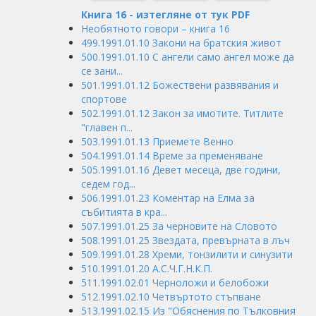
Книга 16 - изтегляне от тук PDF
Необятното говори – книга 16
499.1991.01.10 Закони на братския живот
500.1991.01.10 С ангели само ангел може да
се зани...
501.1991.01.12 Божествени развявания и
спортове
502.1991.01.12 Закон за имотите. Титлите
"главен п...
503.1991.01.13 Приемете Венно
504.1991.01.14 Време за пременяване
505.1991.01.16 Девет месеца, две години,
седем год...
506.1991.01.23 Коментар на Елма за
събитията в кра...
507.1991.01.25 За черновите на Словото
508.1991.01.25 Звездата, превърната в лъч
509.1991.01.28 Хреми, тонзилити и синузити
510.1991.01.20 А.С.Ч.Г.Н.К.П.
511.1991.02.01 Черноложи и белобожи
512.1991.02.10 Четвъртото стъпване
513.1991.02.15 Из "Обяснения по Тълковния