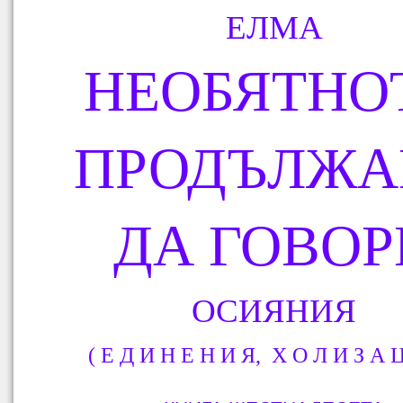
ЕЛМА
НЕОБЯТНО
ПРОДЪЛЖА
ДА ГОВОР
ОСИЯНИЯ
( Е
Д
И
Н
Е
Н
И
Я
,
Х
О
Л
И
З
А