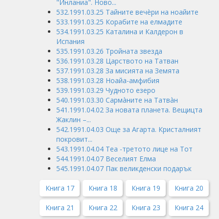
"Инланиа". Ново...
532.1991.03.25 Тайните вечèри на ноайите
533.1991.03.25 Корабите на елмадите
534.1991.03.25 Каталина и Калдерон в
Испания
535.1991.03.26 Тройната звезда
536.1991.03.28 Царството на Татван
537.1991.03.28 За мисията на Земята
538.1991.03.28 Ноайа-амфибия
539.1991.03.29 Чудното езеро
540.1991.03.30 Сармàните на Татвàн
541.1991.04.02 За новата планета. Вещицта
Жаклин –...
542.1991.04.03 Още за Агарта. Кристалният
покровит...
543.1991.04.04 Теа -третото лице на Тот
544.1991.04.07 Веселият Елма
545.1991.04.07 Пак великденски подарък
Книга 17
Книга 18
Книга 19
Книга 20
Книга 21
Книга 22
Книга 23
Книга 24