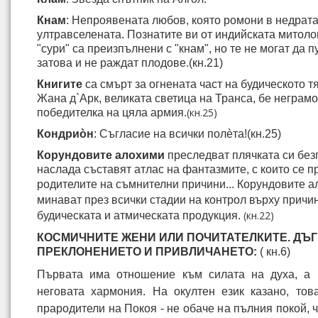
Кнам
: Непро­явената любов, която ромони в недрата
ултравселената. Познатите ви от ин­дийската митоло
"сури" са преизпълнени с "кнам", но те не могат да п
затова и не раждат плодове.(кн.21)
Книгите
са смърт за огнената част на будическото тя
Жана д`Арк, великата светица на Транса, бе неграмо
(кн.25)
победителка на цяла армия.
Кондриòн
: Съгласие на всички полèта!
(кн.25)
Корундо­вите алохими
преследват плячката си без
наслада съставят атлас на фантазмите, с ко­ито се 
родителите на съмнителни при­чини...
Корундовите а
минават през всички стадии на контрол върху причи
(кн.22)
будическата и атмическата продукция.
КОСМИЧНИТЕ ЖЕНИ ИЛИ ПОЧИТАТЕЛКИТЕ. ДЪГ
ПРЕКЛОНЕНИЕТО И ПРИВЛИЧАНЕТО:
( кн.6)
Първата има отношение към силата на духа, а 
неговата хармония. На окултен език казано, това
прародители на Покоя - не обаче на пълния покой, ч