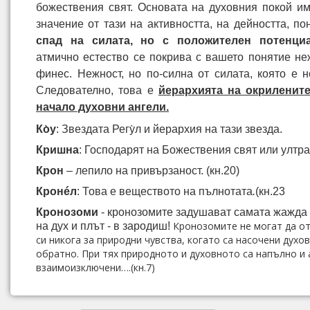
божествения свят. Основата на духовния покой им
значение от тази на активността, на дейността, п
спад на силата, но с положителен потенци
атмично естество се покрива с вашето понятие неж
финес. Нежност, но по-силна от силата, която е 
Следователно, това е
йерархията на окрилените
начало духовни ангели.
Ко̀у
: Звездата Регу̀л и йерархия на тази звезда.
Кришна
: Господарят на Божествения свят или ултр
Крон
– лепило на привързаност. (кн.20)
Кронéл
: Това е веществото на
пълнотата
.
(кн.23
Кронозоми
-
кронозомите задушават
самата
жажда 
Кронозомите не могат да о
на дух и плът - в зародиш!
си никога за природни чувства, когато са насочени духов
обратно. При тях природното и духовното са напълно и
взаимоизключени….(кн.7)