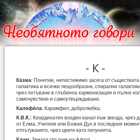
- К -
Ка̀зма
: Понятие, непостижимо засега от съществата
галактика и всички лещообразни, спирални галактик
чрез потъване в глъбинна хармонизация и пълно из
самочувствие и самоутвърждаване.
Калофѝла
: Карамфил, добролюбка.
К.В.К.:
Координатен входен канал към звезда, чрез д
от Елма, Учителя или Божия Дух в последния момен
отпътуването, чрез цветя като петунията.
Клам
: Звезда спътник на Алгол.