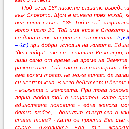
ват Учители.
Под ъгъл 18º пишете вашите въведени
към Словото. Щом е минало през някой, к
неговият ъгъл е 18º. Той е под закрилат
ното число 20. Той има вяра в Словото 
се дава шанс за среща с половината
(сро
при добри условия на живота. Еди
– б.п.)
"десетúци": те си остават Кентаври, 
ливи само от време на време на Земята 
разпознаят. Тъй като холизаторът оби
ема голям товар, не може винаги да зап
си неопетнена. В него действат и двете
- мъжката и женската. При това положен
лярна любов той е нещастен. Като сре
единствена половина - една женска мо
бятна любов, - децилът възкръсва в кви
става това? - Като се прости Ева със
сърце. Духовната Ева, т.е. женски