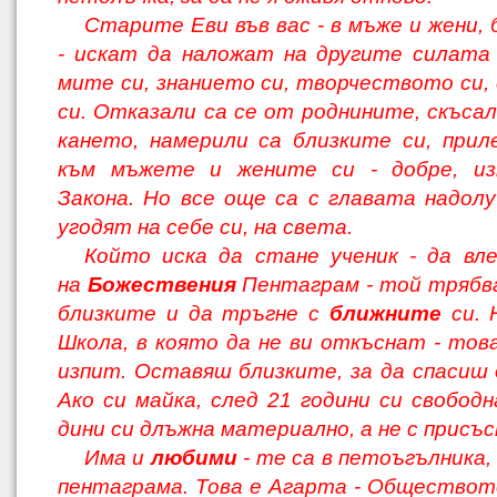
Старите Еви във вас - в мъже и жени, 
- искат да наложат на другите силата 
мите си, знанието си, творчеството си
си. Отказали са се от роднините, скъсал
кането, намерили са близките си, прил
към мъжете и жените си - добре, из
Закона. Но все още са с главата надолу
угодят на себе си, на света.
Който иска да стане ученик - да вл
на
Божествения
Пентаграм - той трябв
близките и да тръгне с
ближните
си. 
Школа, в която да не ви откъснат - тов
изпит. Оставяш близките, за да спасиш
Ако си майка, след 21 години си свободн
дини си длъжна материално, а не с присъ
Има и
любими
- те са в петоъгълника,
пентаграма. Това е Агарта - Обществот