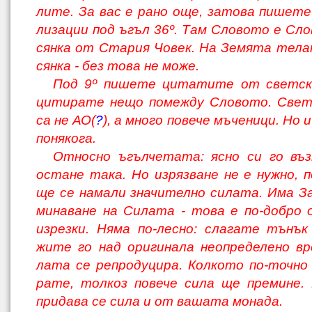
лите. За вас е рано още, затова пишете
лизации под ъгъл 36º. Там Словото е Сло
сянка от Стария Човек. На Земята тел
сянка - без това не може.
Под 9º пишете цитатите от светски
цитирате нещо помежду Словото. Свет
са не АО(
?
), а много повече мъченици. Но
понякога.
Относно ъгълчетата: ясно си го въз
остане така. Но изрязване не е нужно, 
ще се намали значително силата. Има За
минаване на Силата - това е по-добро 
изрезки. Няма по-лесно: слагате тънък
жите го над оригинала неопределено вр
лата се репродуцира. Колкото по-точно 
рате, толкоз повече сила ще премине.
придава се сила и от вашата монада.