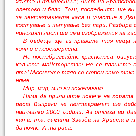
жълто и тъмносиньо; Лист на Братствот
олетово и бяло. Този, последният, ще ви
за пентагралната каса и участие в Дв
гостуване и пътуване без пари. Разбира с
чинският лист ще има изображения на гър
В бъдеще ще ги правите тия неща н
която е неосквернена.
Не пренебрегвайте краснописа, рисува
калното майсторство! Не се плашете о
ята! Мюонното тяло се строи само така -
няма.
Мир, мир, мир ви пожелавам!
Няма да приличате повече на хората
раса! Въпреки че пентаграмът ще дей
най-малко 2000 години, Аз отсега ви да
ката, т.е. самата Звезда на Христа в 
да почне VІ-та раса.