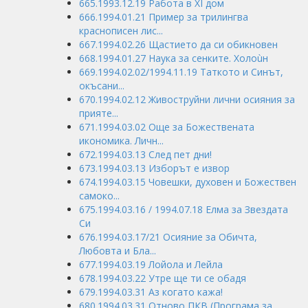
665.1993.12.19 Работа в XI дом
666.1994.01.21 Пример за трилингва
краснописен лис...
667.1994.02.26 Щастието да си обикновен
668.1994.01.27 Наука за сенките. Холоùн
669.1994.02.02/1994.11.19 Таткото и Синът,
окъсани...
670.1994.02.12 Живоструйни лични осияния за
прияте...
671.1994.03.02 Още за Божествената
икономика. Личн...
672.1994.03.13 След пет дни!
673.1994.03.13 Изборът е извор
674.1994.03.15 Човешки, духовен и Божествен
самоко...
675.1994.03.16 / 1994.07.18 Елма за Звездата
Си
676.1994.03.17/21 Осияние за Обичта,
Любовта и Бла...
677.1994.03.19 Лойола и Лейла
678.1994.03.22 Утре ще ти се обадя
679.1994.03.31 Аз когато кажа!
680.1994.03.31 Отново ПКВ (Програма за