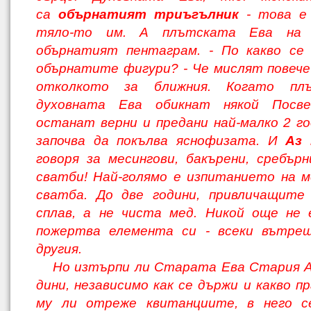
са
обър­натият триъгълник
- това е 
тяло-то им. А плътската Ева на
обърнатият пентаграм. - По какво се
обърнатите фигури? - Че мислят повече 
отколкото за ближния. Ко­гато пл
духовната Ева обикнат някой Пос­
останат верни и предани най-малко 2 го­
започва да покълва яснофизата. И
Аз
м
говоря за месингови, бакърени, сребър
сватби! Най-голямо е изпитанието на м
сватба. До две години, привличащите
сплав, а не чиста мед. Никой още не 
пожертва елемента си - всеки вътреш
другия.
Но изтърпи ли Старата Ева Стария А
дини, независимо как се държи и какво п
му ли отреже квитанциите, в него с