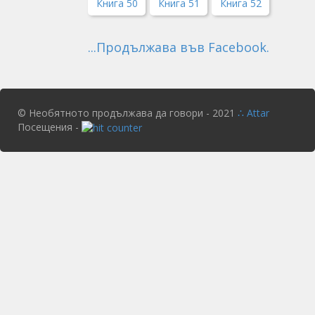
Книга 50
Книга 51
Книга 52
...Продължава във Facebook.
© Необятното продължава да говори - 2021
∴ Attar
Посещения -