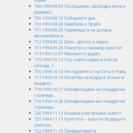
кораб
708.1994.08.09 Послушание, свободна воля и
разумно...
709.1994.08.19 Съборните дни
710.1994.08.20 Шамбала и Праòн
711.1994.08.20 Чудовищата на долара,
автомобила и ...
712.1994.09.22 Бяло, цветно и черно
713.1994.09.28 Планети от мрамор-кристал
714.1994.10.07 Мюонното дърво
715.1994.10.13 Тоз, който падне в бой за
обхода, т...
716.1994.10.14 Инструментът на Сита и Рама
717.1994.10.19 Молитва на искрата Божия и
биадите
718.1994.10.27 Обезвреждане на стандартни
страници...
719.1994.10.28 Обезвреждане на стандартни
страници...
720.1994.11.13 Външна и вътрешна съвест
721.1994.11.13 Кучетата – хора на бъдещата
осма ра...
722.1994.11.16 Паневритмията