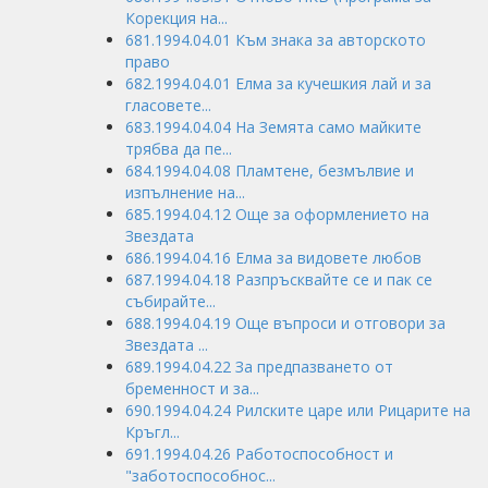
Корекция на...
681.1994.04.01 Към знака за авторското
право
682.1994.04.01 Елма за кучешкия лай и за
гласовете...
683.1994.04.04 На Земята само майките
трябва да пе...
684.1994.04.08 Пламтене, безмълвие и
изпълнение на...
685.1994.04.12 Още за оформлението на
Звездата
686.1994.04.16 Елма за видовете любов
687.1994.04.18 Разпръсквайте се и пак се
събирайте...
688.1994.04.19 Още въпроси и отговори за
Звездата ...
689.1994.04.22 За предпазването от
бременност и за...
690.1994.04.24 Рилските царе или Рицарите на
Кръгл...
691.1994.04.26 Работоспособност и
"заботоспособнос...