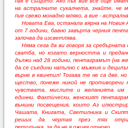
пак е същото. Ако пък вие все още има
на астралните сукалчета, знайте, че 
пие свежо монадно мляко, а вие - астралн
Новата Ева, останала вярна на Новия 
от 7 години, бавно завърта черния пент
започва да изсветлява.
Няма сега да ви говоря за сребърната
сватба, но когато верността и предан
дължи над 28 години, пентаграмът (на ж
да се съедини напълно с мъжкия и децилъ
върне в квинтил! Тогава те не са две, но
щество, понеже никой не противоречи 
чувствата, мислите и желанията им 
единни. Фактически, женският пентагр
външни посвещения, които Аз илюстрир
Чашата, Книгата, Светилника и Скипт
реших да чертая през тях отри
петолъчка, за да не я оживя отново.