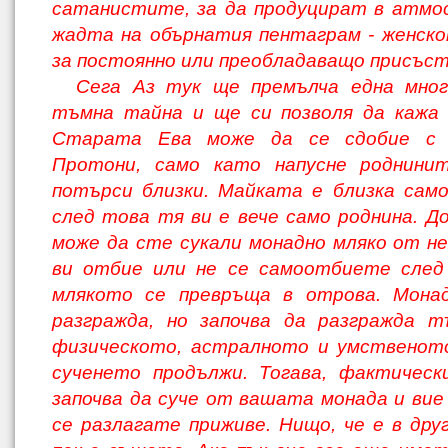
сатанистите, за да продуцират в атмо
жадта на обърнатия пентаграм - женс­к
за постоянно или преобладаващо при­съст
Сега Аз тук ще премълча една мног
тъмна тайна и ще си позволя да кажа 
Старата Ева може да се сдобие с 
Протони, само като напусне роднини
потърси близки. Майката е близка само
след това тя ви е вече само роднина. Д
може да сте сукали монадно мляко от нея
ви отбие или не се самоотбиете след 
млякото се превръща в отрова. Мона
разгражда, но започва да разгражда т
физическото, астралното и умственото
сученето продължи. Тогава, фактическ
започва да суче от вашата мо­нада и вие
се разлагате приживе. Нищо, че е в дру