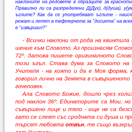
наклоните на редовете в образците за красноп
Правилно ли са разпределени Д(Дух), д(душа), у(ум
ъглите? Как да се употребяват ъглите - наис
режат и лепят в тефтерчета за "досиета" на всек
е "извършил?"
- Всички наклони от рода на квинтила
шение към Словото. Аз произнасям Слово
72º. Затова пишете оригиналното Слов
този ъгъл. Става дума за Словото на 
Учителя - на която и да е Моя форма,
говорил лично на Земята в съвършеното 
гочеловек.
Ала Словото Божие, дошло чрез холи
под наклон 36º. Единаторите са Мои, н
съвършено лице и тяло - още не са безс
гато се слеят със сродната си душа и п
търсят любовта
отвън
, те също възкръ