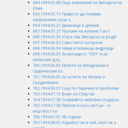
684.1994.05.08 Още изяснения за Звездата на
Елма
693.1994.05.13 Правото да поемам
напрежения (още з...
694.1994.05.27 Дневници и деяния
687.1994.05.27 Пускане на Аления Ток/т
696.1994.05.30 И все пак Звездата се роди!
697.1994.06.02 Самотните катерачи
698.1994.06.04 Няма италианци-андроиди
699.1994.06.05 За монадите "ЛЗЛ" и за
небесния флу...
700.1994.06.05 Изпити за Младежкия и
Орфическия кл...
701.1994.06.05 За ъглите на писане и
съединяване
702.1994.06.07 Още по паричните проблеми
703.1994.07.15 Воин на Спартак
704.1994.07.28 Очаквайте любовен подарък
705.1994.07.28 Любовта като ритъм – и
мъртвостта
706.1994.07.31 38 години
707.1994.08.05 Корабът не е кей, кеят не е