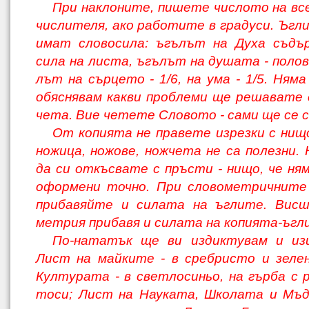
При наклоните, пишете числото на все
числителя, ако работите в градуси. Ъгл
имат словосила: ъгълът на Духа съдъ
сила на листа, ъгълът на душата - полов
лът на сърцето - 1/6, на ума - 1/5. Ням
обяснявам какви проблеми ще решавате 
чета. Вие четете Словото - сами ще се 
От копията не правете изрезки с нищ
ножица, ножове, ножчета не са полезни. 
да си откъсвате с пръсти - нищо, че ня
оформени точно. При словометричните 
прибавяйте и силата на ъглите. Висш
метрия прибавя и силата на копията-ъгли
По-нататък ще ви издиктувам и изи
Лист на майките - в сребристо и зеле
Културата - в светлосиньо, на гърба с р
тоси; Лист на Науката, Школата и Мъд