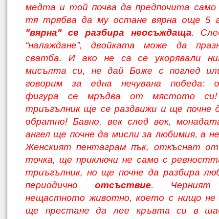
медта и той почва да предпочита само 
тя трябва да му остане вярна още 5 
"вярна" се разбира неосъждаща
. Сле
“налаж­дане”, двойката може да праз
сватба. И ако не са се укорявали н
мисълта си, не дай Боже с поглед или
говорим за една нечу­вана победа: 
фигура се мръдва от мяс­тото си!
триъгълник ще се раздвижи и ще почне 
обратно! Бавно, век след век, мо­нада
ангел ще почне да мисли за люби­мия, а не
Женският пентаграм пък, от­къснат о
точка, ще приключи не само с ревностт
триъгълник, но ще почне да разбира л
периодично
отсъствие
. Чер­ният
нещастното животно, което с нищо не 
ще престане да лее кръвта си в ша