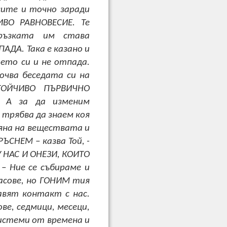
ите и точно заради
ИВО РАВНОВЕСИЕ. Те
ръзката им става
АДА. Така е казано и
ето си и не отпада.
очва беседата си на
ТОЙЧИВО ПЪРВИЧНО
” А за да изменим
 трябва да знаем коя
яна на веществата и
СНЕМ – казва Той, -
 НАС И ОНЕЗИ, КОИТО
– Ние се събираме и
часове, но ГОНИМ тия
авят контакт с нас.
сове, седмици, месеци,
истеми от времена и