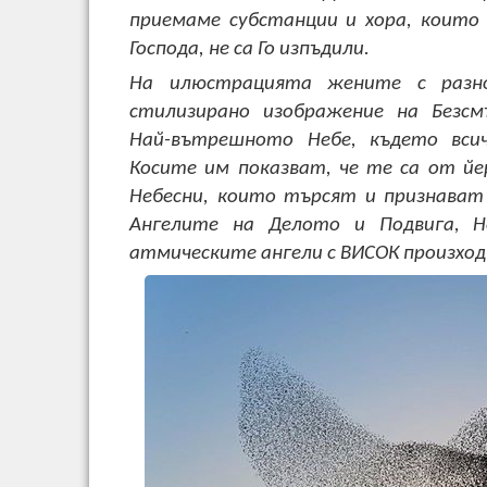
приемаме субстанции и хора, които
Господа, не са Го изпъдили.
На илюстрацията жените с разн
стилизирано изображение на Безс
Най-вътрешното Небе, където всич
Косите им показват, че те са от й
Небесни, които търсят и признават
Ангелите на Делото и Подвига, Н
атмическите ангели с ВИСОК произход 