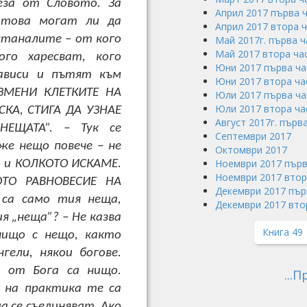
еза от Словото. За
Април 2017 първа 
 това могат ли да
Април 2017 втора 
останалите – от кого
Май 2017г. първа ч
Май 2017 втора ча
ого харесват, кого
Юни 2017 първа ча
ависи и пътят към
Юни 2017 втора ча
ЗМЕНИ КЛЕТКИТЕ НА
Юли 2017 първа ча
Юли 2017 втора ча
КА, СТИГА ДА УЗНАЕ
Август 2017г. първ
НЕЩАТА”. – Тук се
Септември 2017
же нещо повече – не
Октомври 2017
Ноември 2017 първ
м и КОЛКОТО ИСКАМЕ.
Ноември 2017 втор
ОТО РАВНОВЕСИЕ НА
Декември 2017 пър
 са само тия неща,
Декември 2017 вто
я „неща”? – Не казва
Книга 49
нищо с нещо, както
гели, някои богове.
а от Бога са нищо.
...
о на практика те са
а се съединяват. Ако