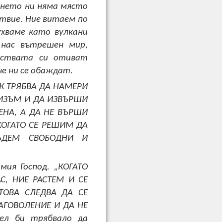
нането ни няма място
твие. Ние витаем по
ухваме като вулкани
 нас вътрешен мир,
ществата си отиват
не ни се обаждат.
ЕК ТРЯБВА ДА НАМЕРИ
НИЗЪМ И ДА ИЗВЪРШИ
ДЕНА, А ДА НЕ ВЪРШИ
КОГАТО СЕ РЕШИМ ДА
ЪДЕМ СВОБОДНИ И
мия Господ. „КОГАТО
С, НИЕ РАСТЕМ И СЕ
ТОВА СЛЕДВА ДА СЕ
АГОВОЛЕНИЕ И ДА НЕ
ел би трябвало да