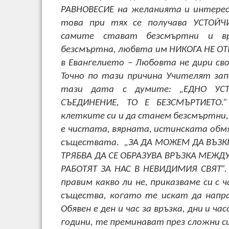
РАВНОВЕСИЕ на желанията и интерес
това при тях се получава УСТОЙЧ
самите стават безсмъртни и в
безсмъртна, любвта им НИКОГА НЕ ОТП
в Евангелието – Любовта не дири сво
Точно по тази причина Учителят зап
тази дата с думите: „ЕДНО УС
СЪЕДИНЕНИЕ, ТО Е БЕЗСМЪРТИЕТО.
клетките си и да станем безсмъртни,
е чистата, вярната, истинската обм
съществата. „ЗА ДА МОЖЕМ ДА ВЪЗКРЪ
ТРЯБВА ДА СЕ ОБРАЗУВА ВРЪЗКА МЕЖДУ
РАБОТЯТ ЗА НАС В НЕВИДИМИЯ СВЯТ”. 
правим какво ли не, приказваме си с 
същества, когато те искат да напр
Обявен е ден и час за връзка, дни и ча
години, те преминават през сложни с