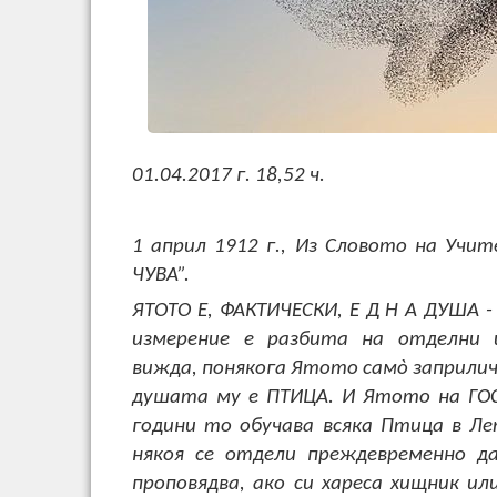
01.04.2017 г. 18,52 ч.
1 април 1912 г., Из Словото на Учит
ЧУВА”.
ЯТОТО Е, ФАКТИЧЕСКИ, Е Д Н А ДУША 
измерение е разбита на отделни 
вижда, понякога Ятото самò заприлич
душата му е ПТИЦА. И Ятото на ГОС
години то обучава всяка Птица в Лет
някоя се отдели преждевременно да
проповядва, ако си хареса хищник ил