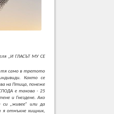
еля „И ГЛАСЪТ МУ СЕ
- тя само в третото
индивиди. Както се
ва на Птица, понеже
ПОДА е такова - 25
ене и Гнездене. Ако
 си „живее” или да
и я отмъкне хищник,