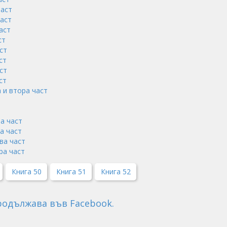
част
част
аст
ст
ст
ст
ст
ст
а и втора част
а част
а част
ва част
ра част
Книга 50
Книга 51
Книга 52
Продължава във Facebook.