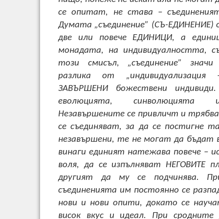
се опитат, не става – съединения
Думата „съединение” (СЪ-ЕДИНЕНИЕ) о
две или повече ЕДИНИЦИ, а едини
монадата, на индивидуалността, съ
този смисъл, „съединение” значи 
разлика от „индивидуализация 
ЗАВЪРШЕНИ божествени индивиди
еволюцията, синволюцията 
Незавършените се привличт и трябва
се съединяват, за да се постигне та
незавършени, те не могат да бъдат в
винаги единият натежава повече – ис
воля, да се изпълняват НЕГОВИТЕ п
другият да му се подчинява. П
съединенията им постоянно се разпа
нови и нови опити, докато се науч
висок вкус и идеал. При сродните