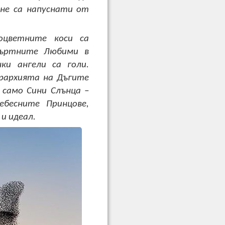
 не са напуснати от
оцветните коси са
мъртните Любими в
ки ангели са голи.
ерархията на Дъгите
 само Сини Слънца –
ебесните Принцове,
и идеал.