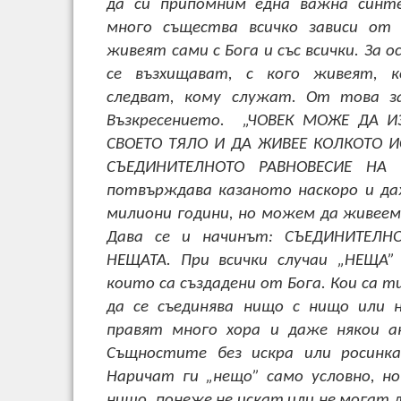
да си припомним една важна синт
много същества всичко зависи от
живеят сами с Бога и със всички. За 
се възхищават, с кого живеят, к
следват, кому служат. От това з
Възкресението. „ЧОВЕК МОЖЕ ДА И
СВОЕТО ТЯЛО И ДА ЖИВЕЕ КОЛКОТО ИС
СЪЕДИНИТЕЛНОТО РАВНОВЕСИЕ НА 
потвърждава казаното наскоро и да
милиони години, но можем да живее
Дава се и начинът: СЪЕДИНИТЕЛН
НЕЩАТА. При всички случаи „НЕЩА”
които са създадени от Бога. Кои са ти
да се съединява нищо с нищо или 
правят много хора и даже някои ан
Същностите без искра или росинк
Наричат ги „нещо” само условно, н
нищо, понеже не искат или не могат д