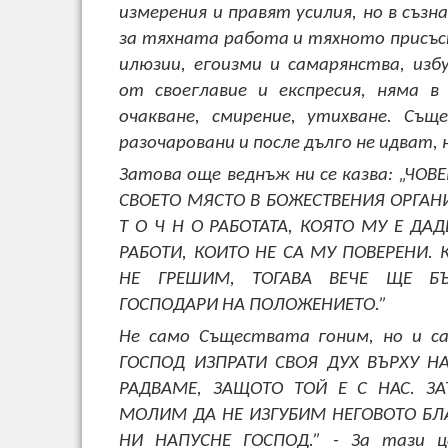
измерения и правят усилия, но в съз
за тяхната работа и тяхното присъс
илюзии, егоизми и самарянства, изб
от своеглавие и експресия, няма в
очакване, смирение, утихване. Съ
разочаровани и после дълго не идват, 
Затова още веднъж ни се казва: „ЧОВ
СВОЕТО МЯСТО В БОЖЕСТВЕНИЯ ОРГА
Т О Ч Н О РАБОТАТА, КОЯТО МУ Е ДА
РАБОТИ, КОИТО НЕ СА МУ ПОВЕРЕНИ. 
НЕ ГРЕШИМ, ТОГАВА ВЕЧЕ ЩЕ Б
ГОСПОДАРИ НА ПОЛОЖЕНИЕТО.”
Не само Съществата гоним, но и са
ГОСПОД ИЗПРАТИ СВОЯ ДУХ ВЪРХУ НА
РАДВАМЕ, ЗАЩОТО ТОЙ Е С НАС. ЗА
МОЛИМ ДА НЕ ИЗГУБИМ НЕГОВОТО БЛ
НИ НАПУСНЕ ГОСПОД.” - За тази ц