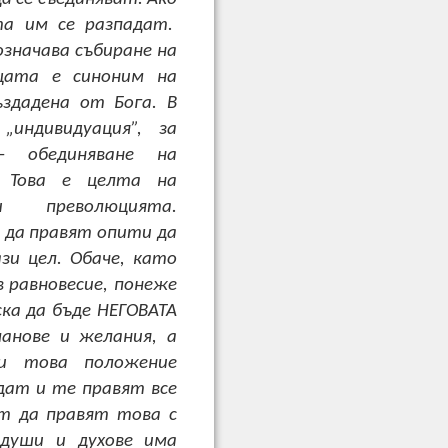
та им се разпадат.
значава събиране на
цата е синоним на
здадена от Бога. В
„индивидуация”, за
– обединяване на
. Това е целта на
и преволюцията.
 да правят опити да
зи цел. Обаче, като
 равновесие, понеже
ка да бъде НЕГОВАТА
ланове и желания, а
ри това положение
дат и те правят все
ат да правят това с
 души и духове има