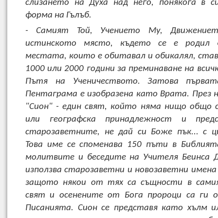
слизането на Духа над него, понякога в 
форма на Гълъб.
- Самият Той, Учението Му, Движение
истинското място, където се е родил 
местата, които е обитавал и обикалял, ста
1000 или 2000 години за преминаване на всич
Пътя на Ученичеството. Затова първат
Пентаграма е изобразена като Врата. През не
"Сион" - един свят, който няма нищо общо 
или географска принадлежност и пред
старозаветните, не дай си Боже пък... с ц
Това име се споменава 150 пъти в Библият
молитвите и беседите на Учителя Беинса Д
използва старозаветни и новозаветни имена 
защото някои от тях са същности в сами
свят и осенените от Бога пророци са ги 
Писанията. Сион се представя като хълм и