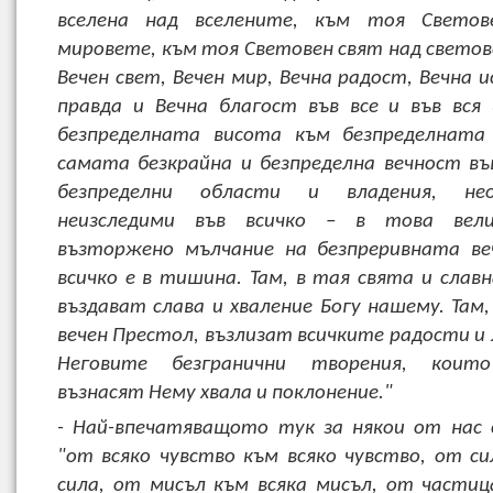
вселена над вселените, към тоя Свето
мировете, към тоя Световен свят над светов
Вечен свет, Вечен мир, Вечна радост, Вечна 
правда и Вечна благост във все и във вся
безпределната висота към безпределната
самата безкрайна и безпределна вечност въ
безпределни области и владения, не
неизследими във всичко – в това вели
възторжено мълчание на безпреривната ве
всичко е в тишина. Там, в тая свята и слав
въздават слава и хваление Богу нашему. Там,
вечен Престол, възлизат всичките радости и 
Неговите безгранични творения, които
възнасят Нему хвала и поклонение."
- Най-впечатяващото тук за някои от нас 
"от всяко чувство към всяко чувство, от си
сила, от мисъл към всяка мисъл, от частиц