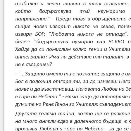
изобилен и вечен живот в твоя възвишен 
който бодърствува тъй неуморимо 
направление." - Преди това в обръщението е 
същия Човек изворът никога не секва, поне
извира БОГ: "Любовта никога не отпада".
белег: "бодърствува нуморно вав ВСЯКО н
Хайде да си помислим колко гении и Учители
интегрални? Има ли действие или талант, в 
не е съвършен?
- "...Защото името ти е познато; защото е и
Бог е положил отгоре ти, за да изнесеш Нег
наяве и да възстановиш Неговата Любов на З
е горе на Небето." - Няма защо да повтаряме
думите на Рене Генон за Учителя: съвпадениет
Другата голяма тайна, която ще се разкрие
на много ангели едва в далечното бъдеще, е 
проявява Любовта горе на Небето - за да се