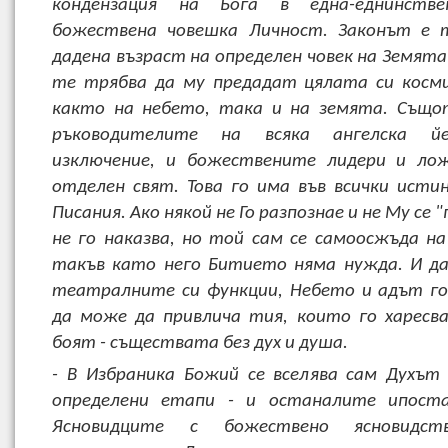
кондензация на Бога в една-еднинстве
божествена човешка Личност. Законът е т
дадена възраст на определен човек на Земята
те трябва да му предадат цялата си косм
както на небето, така и на земята. Също
ръководителите на всяка ангелска йе
изключение, и божествените лидери и лож
отделен свят. Това го има във всички исти
Писания. Ако някой не Го разпознае и не Му се "
не го наказва, но той сам се самоосжъда на
такъв като него Битието няма нужда. И д
театралните си функции, Небето и адът го
да може да привлича тия, които го харесв
боят - съществата без дух и душа.
- В Избраника Божий се вселява сам Духът
определени етапи - и останалите ипоста
Ясновидците с божествено ясновидс