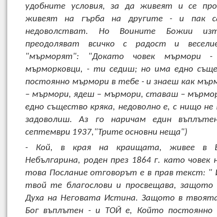
удобните условия, за да живеят и се про
живеят на гърба на другите - и пак с
недоволстват. Но Воините Божии из
преодоляват всичко с радост и весели
"мърморят": "Докато човек мърмори -
мърморковци, - ти седиш; но има едно същ
постоянно мърмори в тебе - и знаеш как мърм
– мърмори, ядеш – мърмори, ставаш – мърмор
едно същество кряка, недоволно е, с нищо не
задоволиш. Аз го наричам един въплътен
септември 1937,"Трите основни неща")
- Кой, в края на краищата, живее в Б
Небългарина, роден през 1864 г. като човек 
това Послание отговорът е в прав текст: " 
твой те благослови и просвещава, защото
Духа на Неговата Истина. Защото в твоят
Бог въплътен - и ТОЙ е, Който постоянно