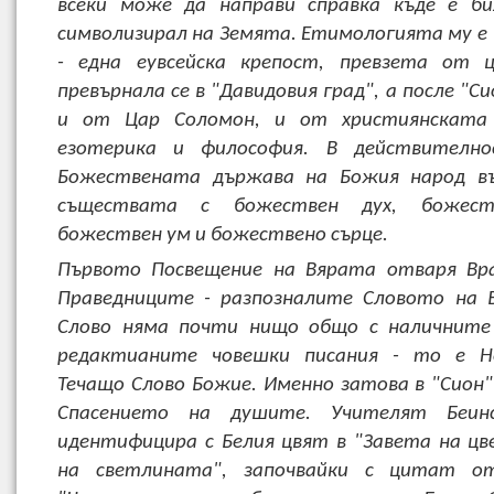
всеки може да направи справка къде е би
символизирал на Земята. Етимологията му е 
- една еувсейска крепост, превзета от 
превърнала се в "Давидовия град", а после "Си
и от Цар Соломон, и от християнската 
езотерика и философия. В действителн
Божествената държава на Божия народ въ
съществата с божествен дух, божест
божествен ум и божествено сърце.
Първото Посвещение на Вярата отваря Вр
Праведниците - разпозналите Словото на 
Слово няма почти нищо общо с наличните
редактианите човешки писания - то е Н
Течащо Слово Божие. Именно затова в "Сион"
Спасението на душите. Учителят Беин
идентифицира с Белия цвят в "Завета на ц
на светлината", започвайки с цитат о