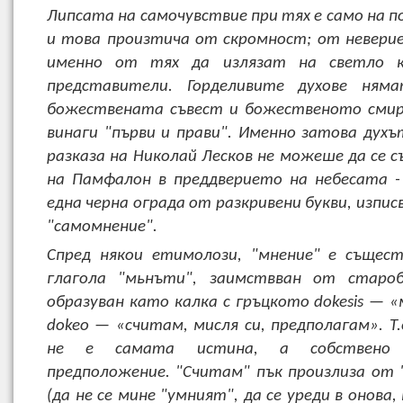
Липсата на самочувствие при тях е само на 
и това произтича от скромност; от неверие,
именно от тях да излязат на светло к
представители. Горделивите духове ня
божествената съвест и божественото смир
винаги "първи и прави". Именно затова духъ
разказа на Николай Лесков не можеше да се с
на Памфалон в преддверието на небесата -
една черна ограда от разкривени букви, изпи
"самомнение".
Спред някои етимолози, "мнение" е същес
глагола "мьнъти", заимствван от староб
образуван като калка с гръцкото dokesis — «
dokeo — «считам, мисля си, предполагам». Т.
не е самата истина, а собствено 
предположение. "Считам" пък произлиза от
(да не се мине "умният", да се уреди в онова