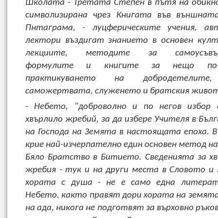
Школата - Третата Степен в пътя на обикно
символизирана чрез Книгата във външнат
Пнтаграма, - луцферическите учения, а
лектори въздигат знанието в основен кул
лекциите, методите за самоусъвър
формулите и книгите за нещо по
практикуването на добродетелите,
саможертвата, служенето и братския живот
- Небето, "доброволно и по негов избор 
хвърлило жребий, за да избере Учителя в Бъл
на Господа на Земята в настоящата епоха. В
крие най-изчерпателно един основен метод н
Бяло Братство в Битието. Сведенията за х
жребия - тук и на други места в Словото и
хората с душа - не е само една литерат
Небето, както правят дори хората на земят
на ада, никога не подготвят за върховно рък