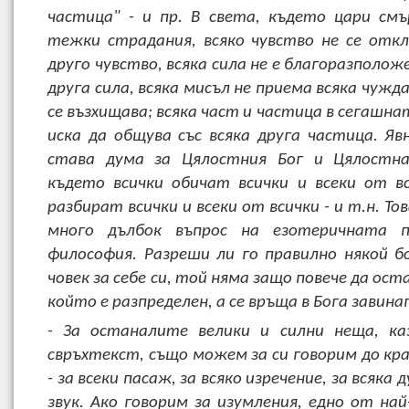
частица" - и пр. В света, където цари с
тежки страдания, всяко чувство не се откл
друго чувство, всяка сила не е благоразполож
друга сила, всяка мисъл не приема всяка чужда
се възхищава; всяка част и частица в сегашна
иска да общува със всяка друга частица. Яв
става дума за Цялостния Бог и Цялостна
където всички обичат всички и всеки от вс
разбират всички и всеки от всички - и т.н. Тов
много дълбок въпрос на езотеричната п
философия. Разреши ли го правилно някой бо
човек за себе си, той няма защо повече да оста
който е разпределен, а се връща в Бога завинаг
- За останалите велики и силни неща, ка
свръхтекст, също можем за си говорим до кр
- за всеки пасаж, за всяко изречение, за всяка 
звук. Ако говорим за изумления, едно от най