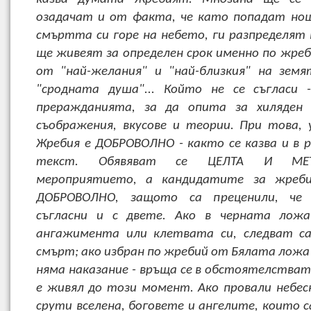
озадачат и от факта, че като попадат но
смъртта си горе на небето, ги разпределят к
ще живеят за определен срок именно по жреб
от "най-желания" и "най-близкия" на зем
"сродната душа"... Който не се съгласи 
преражданията, за да опита за хиляден
съображения, вкусове и теории. При това,
Жребия е ДОБРОВОЛНО - както се казва и в 
текст. Обявяват се ЦЕЛТА И МЕ
мероприятието, а кандидатите за жреб
ДОБРОВОЛНО, защото са преценили, че 
съгласни и с двете. Ако в черната лож
ангажимента или клетвата си, следват са
смърт; ако избран по жребий от Бялата ложа
няма наказание - връща се в обстоятелстват
е живял до този момент. Ако провали небес
срути вселена, боговете и ангелите, които с