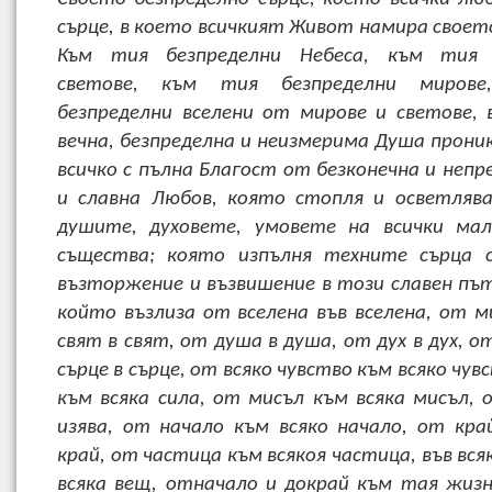
сърце, в което всичкият Живот намира своет
Към тия безпределни Небеса, към тия 
светове, към тия безпределни миров
безпределни вселени от мирове и светове,
вечна, безпределна и неизмерима Душа проник
всичко с пълна Благост от безконечна и непр
и славна Любов, която стопля и осветляв
душите, духовете, умовете на всички мал
същества; която изпълня техните сърца с
възторжение и възвишение в този славен пъ
който възлиза от вселена във вселена, от м
свят в свят, от душа в душа, от дух в дух, о
сърце в сърце, от всяко чувство към всяко чув
към всяка сила, от мисъл към всяка мисъл, 
изява, от начало към всяко начало, от кра
край, от частица към всякоя частица, във вся
всяка вещ, отначало и докрай към тая жиз