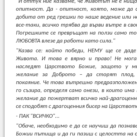
"И оттук ние казваме, че Животът не е нищо 
опитност. Да - опитност, която, може да с
добита от ред грешки по наше ведение или не
все-таки, всичко трябва да върви вътре в св
Погрешките се превръщат на ползи само то
ЛЮБОВТА влезе да работи като сила."
"Казва се: който победи, НЕМУ ще се дад
Живота. И това е вярно и право! Не мога
наследят Царството Божие, защото у м
желание за Доброто – да сторят плод,
покаяние. Че това вътрешно предразположен
го съзира, определя само онези, в които има
желание да пожертват всичко най-драгоценно
се сподобят с драгоценния бисер на Царствот
- ПАК "ВСИЧКО"...
"Обаче, необходимо е да се научиш да позна
Божии пътища и да ги пазиш с целостта на с