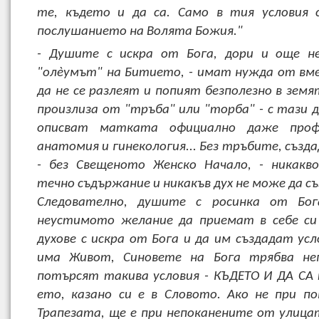
те, където и да са. Само в тия условия 
послушанието на Волята Божия."
- Душите с искра от Бога, дори и още не
"олѐумът" на Битието, - имат нужда от вм
да не се разлеят и попият безполезно в земя
произлиза от "тръба" или "торба" - с тази 
описват матката официално даже проф
анатомия и гинекология... Без тръбите, създ
- без Свещеното Женско Начало, - никакв
течно съдържание и никакъв дух не може да с
Следователно, душите с росинка от Бо
неустимото желание да приемат в себе си
духове с искра от Бога и да им създадат усл
има Живот, Синовете на Бога трябва не
потърсят такива условия - КЪДЕТО И ДА СА 
ето, казано си е в Словото. Ако не при п
Трапезата, ще е при непоканените от улица