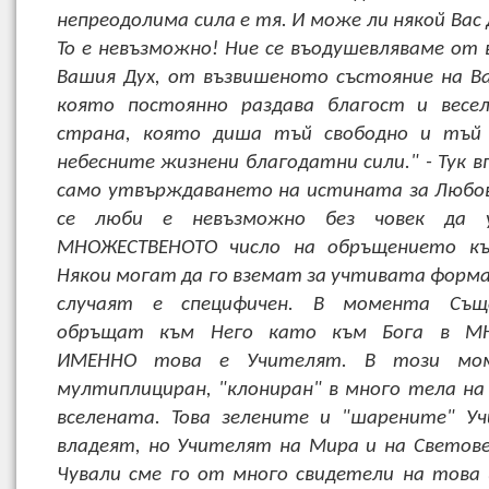
непреодолима сила е тя. И може ли някой Вас 
То е невъзможно! Ние се въодушевляваме от
Вашия Дух, от възвишеното състояние на 
която постоянно раздава благост и весел
страна, която диша тъй свободно и тъй 
небесните жизнени благодатни сили." - Тук в
само утвърждаването на истината за Любов
се люби е невъзможно без човек да 
МНОЖЕСТВЕНОТО число на обръщението къ
Някои могат да го вземат за учтивата форма 
случаят е специфичен. В момента Същ
обръщат към Него като към Бога в МН
ИМЕННО това е Учителят. В този мо
мултиплициран, "клониран" в много тела на
вселената. Това зелените и "шарените" У
владеят, но Учителят на Мира и на Светов
Чували сме го от много свидетели на това и