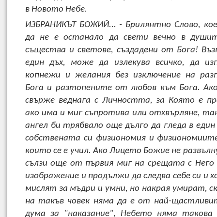
в Новото Небе.
ИЗБРАНИКЪТ БОЖИЙ... - Брилянтно Слово, ко
да не е останало да свети вечно в душит
същества и светове, създадени от Бога! Въз
един дъх, може да излекува всичко, да из
копнежи и желания без изключение на раз
Бога и разтопените от любов към Бога. Ако
свърже веднага с Личността, за Която е пр
ако има и миг съпротива или отхвърляне, так
ангел би трябвало още дълго да гледа в един
собствената си физиономия и физиономиит
които се е учил. Ако Лицето Божие не развълн
сълзи още от първия миг на срещата с Него 
изображение и продължи да следва себе си и х
мислят за мъдри и умни, но накрая умират, с
на такъв човек няма да е от най-щастливи
дума за "наказание", Небето няма такова