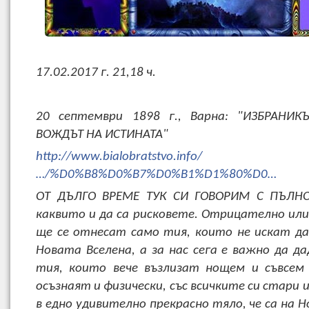
17.02.2017 г. 21,18 ч.
20 септември 1898 г., Варна: "ИЗБРАНИ
ВОЖДЪТ НА ИСТИНАТА"
http://www.bialobratstvo.info/
…/%D0%B8%D0%B7%D0%B1%D1%80%D0…
ОТ ДЪЛГО ВРЕМЕ ТУК СИ ГОВОРИМ С ПЪЛНО
каквито и да са рисковете. Отрицателно или
ще се отнесат само тия, които не искат д
Новата Вселена, а за нас сега е важно да да
тия, които вече възлизат нощем и съвсем
осъзнаят и физически, със всичките си стари 
в едно удивително прекрасно тяло, че са на 