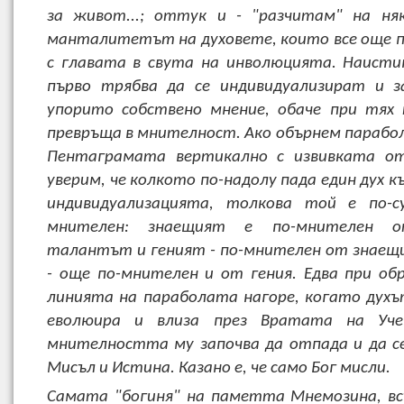
за живот...; оттук и - "разчитам" на няк
манталитетът на духовете, които все още 
с главата в свута на инволюцията. Наисти
първо трябва да се индивидуализират и 
упорито собствено мнение, обаче при тях
превръща в мнителност. Ако обърнем парабол
Пентаграмата вертикално с извивката от
уверим, че колкото по-надолу пада един дух 
индивидуализацията, толкова той е по-с
мнителен: знаещият е по-мнителен о
талантът и геният - по-мнителен от знаещ
- още по-мнителен и от гения. Едва при о
линията на параболата нагоре, когато духъ
еволюира и влиза през Вратата на Уче
мнителността му започва да отпада и да с
Мисъл и Истина. Казано е, че само Бог мисли.
Самата "богиня" на паметта Мнемозина, в