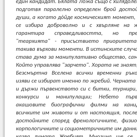
един кандидат. Бялата Ложа също с хилядоле
подготвя паралелно определен брой досто
души, а когато дòйде космическият момент,
се избира доброволно и с хвърляне на ж
гарантира справедливостта, но пр
"теархията" - присъствието приоритет
такива върхови моменти. В истинските случа
става дума за манипулативно общество, само
Който управлява "зарчето". Хората не знаят,
Безсмъртна Вселена всички временни рък
изяви се избират именно по жребий. Черната
и държи първенството си с битки, турнири,
конкурси и манипулации; Небето първ
акашовите биографични филми на кан
всичките им животи и от настоящия, после
достойните според френологичните, физио
корпологичните и социометричните им данни,
казва думата Жребият. Мнозина ще се 