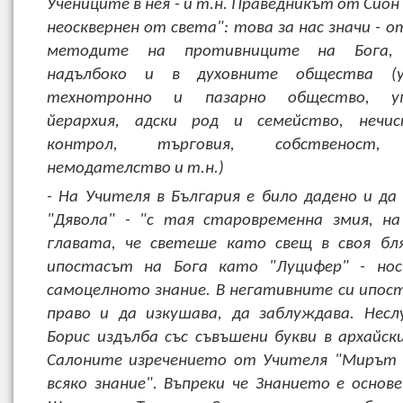
Учениците в нея - и т.н. Праведникът от Сион 
неосквернен от света": това за нас значи - 
методите на противниците на Бога, 
надълбоко и в духовните общества (ур
технотронно и пазарно общество, упр
йерархия, адски род и семейство, нечис
контрол, търговия, собственост, 
немодателство и т.н.)
- На Учителя в България е било дадено и да 
"Дявола" - "с тая старовременна змия, н
главата, че светеше като свещ в своя бля
ипостасът на Бога като "Луцифер" - но
самоцелното знание. В негативните си ипост
право и да изкушава, да заблуждава. Нес
Борис издълба със съвъшени букви в архайск
Салоните изречението от Учителя "Мирът 
всяко знание". Въпреки че Знанието е основ