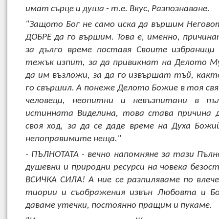
имат сърце и душа - т.е. Вкус, Разпознаване.
"Защото Бог не само иска да вършим Неговот
ДОБРЕ да го вършим. Това е, именно, причина
за дълго време поставя Своите избраници
тежък изпит, за да привикнат на Делото М
да им възложи, за да го извършат тъй, какт
го свършил. А понеже Делото Божие в тоя свя
человеци, неопитни и невъзпитани в п
истинната Виделина, това става причина 
своя ход, за да се даде време на Духа Божи
непоправимите неща."
- ПЪЛНОТАТА - вечно напомняне за тази Пъл
душевни и природни ресурси на човека безост
ВСИЧКА СИЛА! А ние се разпиляваме по влечен
тиории и съображения извън Любовта и Бо
даваме утечки, постоянно пращим и пукаме.