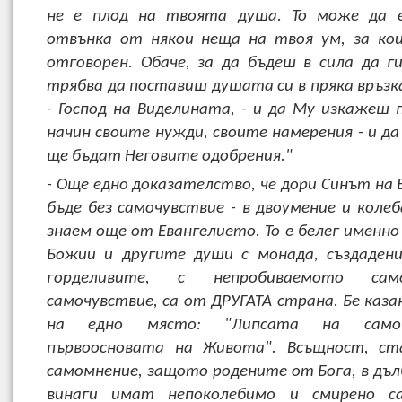
не е плод на твоята душа. То може да 
отвънка от някои неща на твоя ум, за ко
отговорен. Обаче, за да бъдеш в сила да г
трябва да поставиш душата си в пряка връзка
- Господ на Виделината, - и да Му изкажеш 
начин своите нужди, своите намерения - и да
ще бъдат Неговите одобрения."
- Още едно доказателство, че дори Синът на 
бъде без самочувствие - в двоумение и колеб
знаем още от Евангелието. То е белег именно
Божии и другите души с монада, създаден
горделивите, с непробиваемото са
самочувствие, са от ДРУГАТА страна. Бе каза
на едно място: "Липсата на самоч
първоосновата на Живота". Всъщност, ст
самомнение, защото родените от Бога, в дъл
винаги имат непоколебимо и смирено са