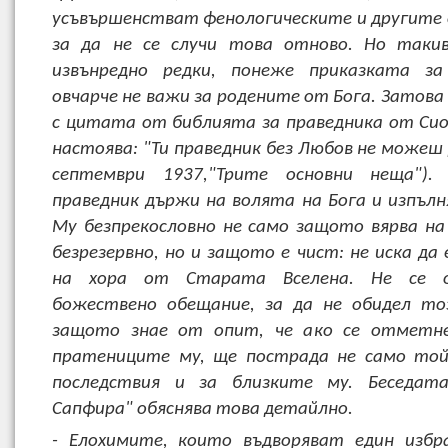
усъвършенстват фенологическите и другите 
за да не се случи това отново. Но такив
извънредно редки, понеже приказката з
овчарче не важи за родените от Бога. Затова
с цитата от библията за праведника от Си
настоява: "Ти праведник без Любов не можеш 
септември 1937,"Трите основни неща").
праведник държи на волята на Бога и изпъл
Му безпрекословно не само защото вярва н
безрезервно, но и защото е чист: не иска да
на хора от Старата Вселена. Не се
божествено обещание, за да не обидел то
защото знае от опит, че ако се отметн
пратениците му, ще пострада не само той
последствия и за близките му. Беседат
Сапфира" обяснява това детайлно.
- Елохимите, които въдворяват един избр