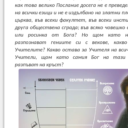
как това велико Послание досега не е превед
на всички езици и не е издълбано на златни пл
църква, във всеки факултет, във всеки инст
друга обществена сграда; във всяко човешко 
или росинка от Бога? Но щом като н
разпознават гениите си с векове, какв
Учителите? Какво остава за Учителя на всич
Учители, щом като самия Бог на тази 
разпъват на кръст?