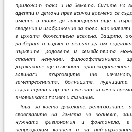
приложат така и на Земята. Силите на в
адепти и демони през всички времена се съ
именно в това: да ликвидират още в първ
сведение и изображение за това, как живея
в цялата божествена вселена. Защото, ак
разберат и видят и решат да им подража
църквите, родовете и семействата мом
станат ненужни, философстванията ще
държавите ще изчезнат, производителите 
завинаги, търговците ще изчезнат
земетресенията, болниците, лудниците,
съдилищата и пр. ще изчезнат за вечни времн
в човешката памет и съзнание.
- Това, за което дяволите, религиозните,
своеглавите на Земята не копнеят, за
нужната физиономия и фонтанела, е
непреодолим копнеж и на най-върховни