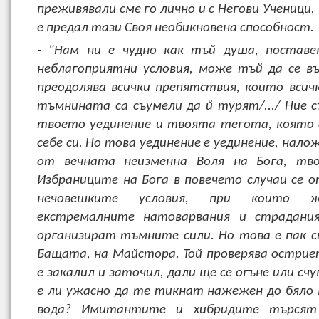
преживявали сме го лично и с Негови Ученици,
е предал тази Своя необикновена способност.
- "Нам ни е чудно как тъй душа, поставе
неблагоприятни условия, може тъй да се в
преодолява всички препятствия, които всич
тъмнината са съумели да й турят/.../ Ние с
твоето уединение и твоята тегота, която 
себе си. Но това уединение е уединение, нало
от вечната неизменна Воля на Бога, твоя
Избраниците на Бога в повечето случаи се 
нечовешките условия, при които ж
екстремалните натоварвания и страдани
организират тъмните сили. Но това е пак 
Бащата, на Майстора. Той проверява острие
е закалил и заточил, дали ще се огъне или счу
е ли ужасно да те тикнат нажежен до бяло
вода? Имитантите и хибридите търсят