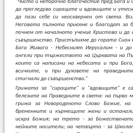
"Чисто и непорочно благочестие пред Бога и 
да прегледува сираците и вдовиците и утес
да пази себе си неосквернен от света. В
Неговата пълнота приехме и благодат за 
почнем от началното учение Христово и да 
съвършенство. Пристъпихме до гората Сион и
Бога Живаго - Небесният Иерусалим - и д
ангели при тържеството на Църквата на П
които са написани на небесата и при Бога
всичките, и при духовете на праведнит
стигнали до съвършенство.“
Грижата за "сираците" и "вдовиците" е с
белезите на Праведните в света: на първо 
грижа за Новороденото Слово Божие, на
бременните и кърмещите жени и останал
искра Божия; на трето - за Божественат
нейните носители; на четвърто - за Школа