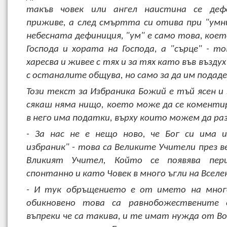
такъв човек или ангел наистина се де
приживе, а след смъртта си отива при "умн
небесната дефиниция, "ум" е само това, коет
Господа и хората на Господа, а "сърце" - то
харесва и живее с тях и за тях като във въздух
с останалите общува, но само за да им подаде
Този текст за Избраника Божий е тъй ясен и 
сякаш няма нищо, което може да се коментира
в него има податки, върху които можем да ра
- За нас не е нещо ново, че Бог си има 
избраник" - това са Великите Учители през в
Вликият Учител, Който се появява пер
спонтанно и като Човек в много ъгли на Вселе
- И тук обръщението е от името на мног
обикновено това са равнобожествените 
въпреки че са такива, и те имат нужда от Во