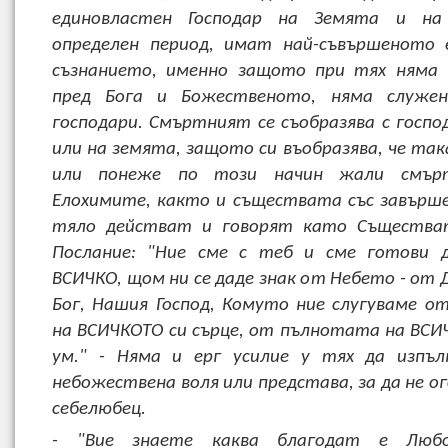
единовластен Господар на Земята и на
определен период, имат най-съвършеното 
съзнанието, именно защото при тях няма 
пред Бога и Божественото, няма служе
господари. Смъртният се съобразява с господ
или на земята, защото си въобразява, че так
или понеже по този начин жали смърт
Елохимите, както и съществата със завърш
тяло действат и говорят като Съществ
Послание: "Ние сме с теб и сме готови 
ВСИЧКО, щом ни се даде знак от Небето - от 
Бог, Нашия Господ, Комуто ние слугуваме 
на ВСИЧКОТО си сърце, от пълнотата на ВСИЧ
ум." - Няма и ерг усилие у тях да изпъл
небожествена воля или представа, за да не о
себелюбец.
- "Вие знаете каква благодат е Любо