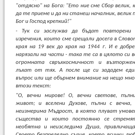
"отдясно" на Бога: "Ето ние сме Сбор велик,
да те приеме и да ни станеш началник, велик
Бог и Господ крепкий!"
- Тук си заслужва да бъдат повторени 
изречения, които сме срещали досега в Слов
края на 19 век до края на 1944 г. И е добре
нарязали на части - така те са в цялото си 
огромната свръхкосмичност и възторже
лъхат от тях. А после ще си зададем еди
въпрос или ще обърнем внимание на нещо мно
втози текст:
"О, вечни мирове! О, вечни светове, пълн
живот; и вселени Духове, пълни с вечна,
неизмерима Мъдрост, в която плуват умове
същества и които постоянно се стремя
необятна и неизследима Душа, привличаща
Своето безпределно сърце, което всички люб