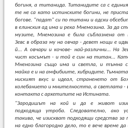
богиня, а титанида. Титанидите са с единия 
те не са като истинските богини, не прист
богове. "падат" си по титани и адски обсеби
в елинския ад има и река Мнемозина. За да с
музите, Мнемозина е била съблазнена от 
Зевс в образа му на овчар - девет нощи е ид
й... А овчари и кочове- най-различни... На З
чист косъмът - и той е син на титан... Ка
Мненозина също има и светла, и тъмна ст
майка е и на амфибиите, хибридите. Тъмната
ниският вкус и идеал, страненето от Бо
колебанието и мнителността, а светлата - 
контакта с архетипите на Истината.
"Зародишът на кой и да е живот изис
подходяща утроба. Следователно, ако у
такива, че изискват подходящи средства за
на едно благородно дело, то е вече време да