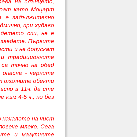
рева на слънцето,
ират като Моцарт
е е задължително
дмично, при хубаво
 детето спи, не е
 изведете. Първите
ести и не допускат
и и традиционните
 са точно на обед
е опасна - черните
т околните обекти
ъсно в 11ч. да сте
 към 4-5 ч., но без
в началото на чист
повече млеко. Сега
ните и мазутните