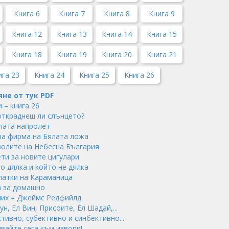
Книга 6
Книга 7
Книга 8
Книга 9
Книга 12
Книга 13
Книга 14
Книга 15
Книга 18
Книга 19
Книга 20
Книга 21
ига 23
Книга 24
Книга 25
Книга 26
яне от тук PDF
 – книга 26
 откраднеш ли слънцето?
олата напролет
рва фирма на Бялата ложа
мволите на Небесна България
ети за новите цигулари
то дялка и който не дялка
алатки на Караманица
а за домашно
блих – Джеймс Редфийлд
ун, Ел Вин, Присоите, Ел Шадай,...
ктивно, субективно и синбективно...
увайте сега към извори!