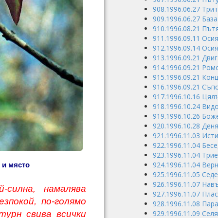
908.1996.06.27 Три
909.1996.06.27 Баз
910.1996.08.21 Пъ
911.1996.09.11 Оси
912.1996.09.14 Оси
913.1996.09.21 Дви
914.1996.09.21 Ро
915.1996.09.21 Конц
916.1996.09.21 Съ
917.1996.10.16 Цял
918.1996.10.24 Видо
919.1996.10.26 Бо
920.1996.10.28 Ден
921.1996.11.03 Ист
922.1996.11.04 Бес
923.1996.11.04 Три
924.1996.11.04 Вер
 и място
925.1996.11.05 Сед
926.1996.11.07 Нав
-силна, намалява
927.1996.11.07 Пла
зпокой, по-голямо
928.1996.11.08 Пар
турн свива всички
929.1996.11.09 Селя