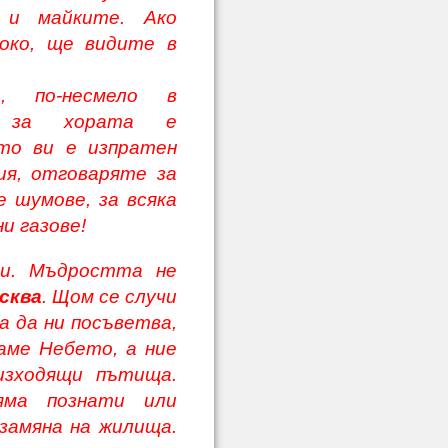
 и майките. Ако
око, ще видите в
о, по-несмело в
о за хората е
ато ви е изпратен
ия, отговаряте за
е шумове, за всяка
и газове!
ли. Мъдростта не
сква
. Щом се случи
 да ни посъветва,
аме Небето, а ние
изходящи пътища.
яма познати или
 замяна на жилища.