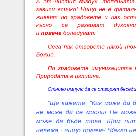
А от чистия въздух, топлината
зависи всичко! Нищо не е фаталн
живеят по градовете и пак ост
късно се развиват духовн
и
повече
боледуват.
Сега пак отворете някой то
Божие.
По градовете имунизацията п
Природата е излишна.
Отново импулс да се отворят беседи
"Ще кажете: "Как може да б
не може да се мисли! Не мож
може да бъде това. Щом пи
невежа - нищо повече! "Какво 