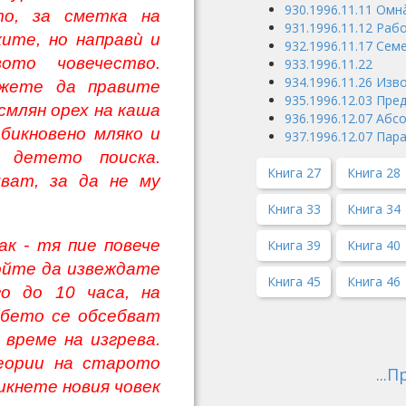
930.1996.11.11 Ом
то, за сметка на
931.1996.11.12 Раб
ите, но направù и
932.1996.11.17 Сем
ото човечество.
933.1996.11.22
934.1996.11.26 Изв
ожете да правите
935.1996.12.03 Пре
смлян орех на каша
936.1996.12.07 Аб
бикновено мляко и
937.1996.12.07 Па
 детето поиска.
Книга 27
Книга 28
ват, за да не му
Книга 33
Книга 34
ак - тя пие повече
Книга 39
Книга 40
бойте да извеждате
Книга 45
Книга 46
го до 10 часа, на
ебето се обсебват
време на изгрева.
еории на старото
...
икнете новия човек