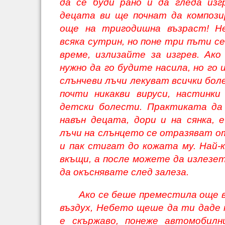
да се буди рано и да гледа изг
децата ви ще почнат да композ
още на тригодишна възраст! Н
всяка сутрин, но поне три пъти се
време, излизайте за изгрев. Ако
нужно да го будите насила, но го
слънчеви лъчи лекуват всички бол
почти никакви вируси, настинк
детски болести. Практиката да
навън децата, дори и на сянка, 
лъчи на слънцето се отразяват о
и пак стигат до кожата му. Най-к
вкъщи, а после можете да излезете
да окъснявате след залеза.
Ако се беше преместила още 
въздух, Небето щеше да ти даде 
е скържаво, понеже автомобил