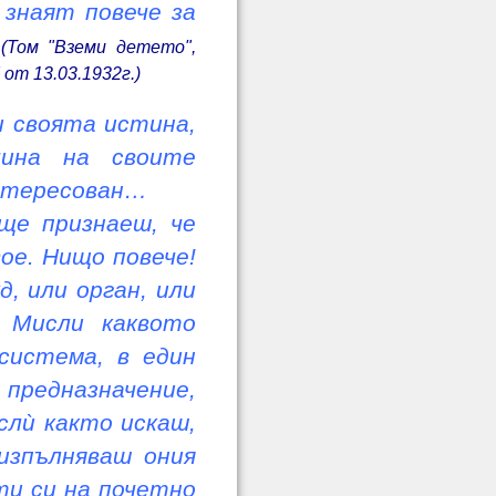
 знаят повече за
(Том "Вземи детето",
от 13.03.1932г.)
ри своята истина,
ина на своите
интересован…
 ще признаеш, че
ое. Нищо повече!
д, или орган, или
. Мисли каквото
система, в един
 предназначение,
слù както искаш,
изпълняваш ония
ти си на почетно