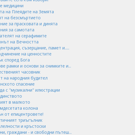
те медицини
ата на Плеядите на Земята
тят на безсмъртието
яние за прасковата и динята
яния за самотата
гателят на серафимите
монът на Вечността
ентрация, съзерцание, памет и.....
подчинение на ценностите
ък според Бога
ве рамки и основи за снимките и...
жественият часовник
ят на народния будител
инското спасение
еда с "музикални" илюстрации
единството
ният в малкото
емдесетата колона
ън от епицентровете!
стичният триъгълник
алелности и кръстоски
ни, граждани - и свободни пътеш...