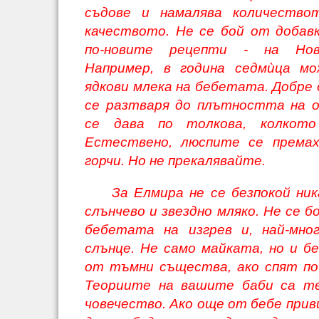
съдове и намалява количество
качеството. Не се бой от добавк
по-новите рецепти - на Нов
Например, в година седмùца м
ядкови млека на бебетата. Добре 
се разтваря до плътността на о
се дава по толкова, колкото
Естествено, люспите се премах
горчи. Но не прекалявайте.
За Елмира не се безпокой ник
слънчево и звездно мляко. Не се 
бебетата на изгрев и, най-мно
слънце. Не само майката, но и б
от тъмни същества, ако спят по 
Теориите на вашите баби са т
човечество. Ако още от бебе прив