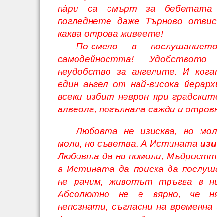
пàри са смърт за бебетата
погледнете даже Търново отвис
каква отрова живеете!
По-смело в послушаниет
самодейността! Удобствот
неудобство за ангелите. И ког
един ангел от най-висока йерарх
всеки избит неврон при градскит
алвеола, погълнала сажди и отровн
Любовта не изисква, но мо
моли, но съветва. А Истината
изи
Любовта да ни помоли, Мъдростта
а Истината да поиска да послуш
не рачим, животът тръгва в н
Абсолютно не е вярно, че н
непознати, съгласни на временна