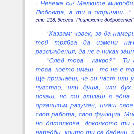
- Невежа си! Малките микроби
Любовта, а ти я отричаш…"
стр. 218, беседа "Приложете добродетел" 
"Казвам: човек, за да наме
той трябва да измени нач
разсъждения, да не е никак за
"След това - какво?" - Ти
това, което имаш - то не е тв
Ще признаеш, че си част или у
чувство, или душа, или дух
искаш, но ти влизаш в една 
организъм разумен, имаш свое
своя работа, своя функция. Ми
но дотолкова, доколкото ти 
наредби, които ти са дадени, 