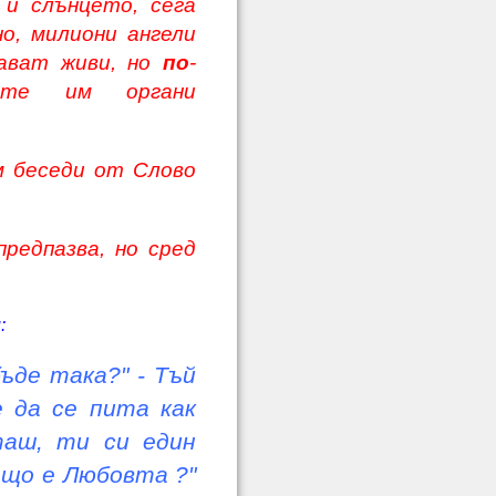
 и слънцето, сега
о, милиони ангели
ават живи, но
по
-
ите им органи
м беседи от Слово
редпазва, но сред
:
ъде така?" - Тъй
е да се пита как
таш, ти си един
нещо е Любовта ?"