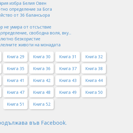
нàрия избра Белия Овен
отно определение за Бога
ейство от 36 балансьора
ор не умира от отсъствие
допределение, свободна воля, вку...
солютно безкористие
ралелните животи на монадата
Книга 29
Книга 30
Книга 31
Книга 32
Книга 35
Книга 36
Книга 37
Книга 38
Книга 41
Книга 42
Книга 43
Книга 44
Книга 47
Книга 48
Книга 49
Книга 50
Книга 51
Книга 52
Продължава във Facebook.