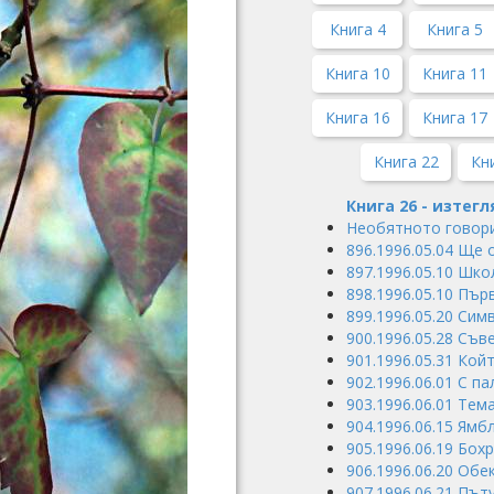
Книга 4
Книга 5
Книга 10
Книга 11
Книга 16
Книга 17
Книга 22
Кн
Книга 26 - изтегл
Необятното говори
896.1996.05.04 Ще
897.1996.05.10 Шк
898.1996.05.10 Пъ
899.1996.05.20 Си
900.1996.05.28 Съв
901.1996.05.31 Кой
902.1996.06.01 С п
903.1996.06.01 Тем
904.1996.06.15 Ям
905.1996.06.19 Бохр
906.1996.06.20 Обе
907.1996.06.21 Път