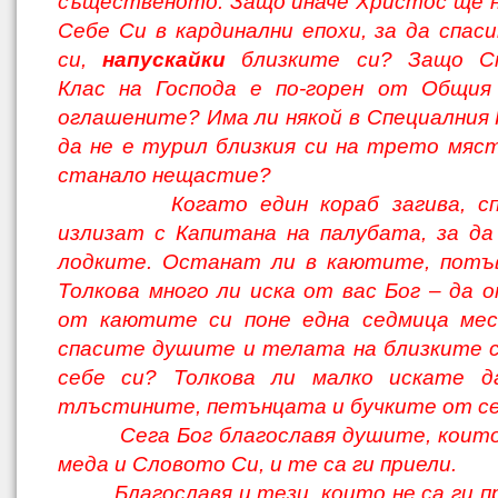
същественото. Защо иначе Христос ще н
Себе Си в кардинални епохи, за да спас
си,
напускайки
близките си? Защо Сп
Клас на Господа е по-горен от Общия
оглашените? Има ли някой в Специалния 
да не е турил близкия си на трето мяст
станало нещастие?
Когато един кораб загива, спа
излизат с Капитана на палубата, за д
лодките. Останат ли в каютите, потъв
Толкова много ли иска от вас Бог – да
от каютите си поне една седмица месе
спасите душите и телата на близките 
себе си? Толкова ли малко искате д
тлъстините, петънцата и бучките от се
Сега Бог благославя душите, които 
меда и Словото Си, и те са ги приели.
Благославя и тези, които не са ги пр