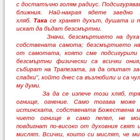
с достатъчно голям радиус. Подсигурява
ближния. Най-накрая ядете заедно 
хляб.
Така
се хранят духът, душата и т
искат да бъдат безсмъртни.
Значи, безсмъртието на духа з
собствената самота; безсмъртието н
от самотата, която сме подсигурил
безсмъртни физически са всички ония
събират на Трапезата, за да опитат за
сладки", който днес са възлюбили и са ч
му думи.
За да се изпече този хляб, тряб
огнище, огнение. Само тогава може
истинската, собствената Божествена м
чието огнище е само пепел, не мо
повдигнат по-високо от духовния свят 
мислят. Всички, които си мислят, че ми