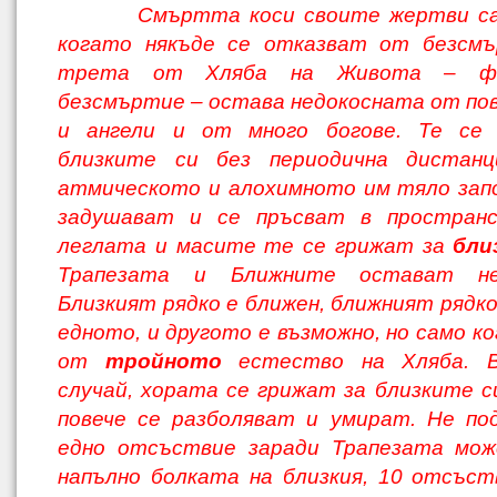
Смъртта коси своите жертви сам
когато някъде се отказват от безсмъ
трета от Хляба на Живота – фи
безсмъртие – остава недокосната от по
и ангели и от много богове. Те се
близките си без периодична дистанц
атмическото и алохимното им тяло зап
задушават и се пръсват в простран
леглата и масите те се грижат за
бли
Трапезата и Ближните остават нед
Близкият рядко е ближен, ближният рядко
едното, и другото е възможно, но само к
от
тройното
естество на Хляба. В
случай, хората се грижат за близките с
повече се разболяват и умират. Не по
едно отсъствие заради Трапезата мож
напълно болката на близкия, 10 отсъст