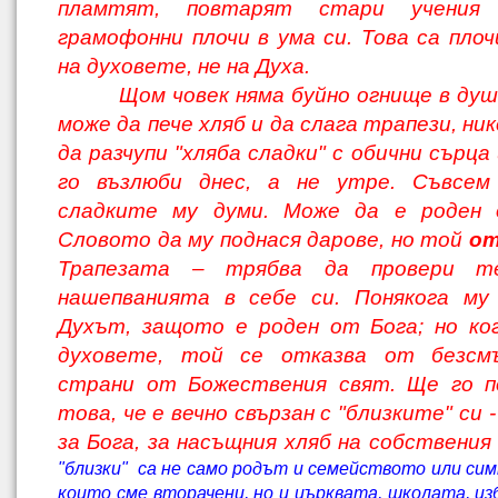
пламтят, повтарят стари учения
грамофонни плочи в ума си. Това са пло
на духовете, не на Духа.
Щом човек няма буйно огнище в душа
може да пече хляб и да слага трапези, ни
да разчупи "хляба сладки" с обични сърца
го възлюби днес, а не утре. Съвсем
сладките му думи. Може да е роде
Словото да му поднася дарове, но той
от
Трапезата – трябва да провери т
нашепванията в себе си. Понякога му
Духът, защото е роден от Бога; но ко
духовете, той се отказва от безс
страни от
Б
ожествения свят. Ще го п
това, че е вечно свързан с "близките" си 
за Бога, за насъщния хляб на собствения
"близки" са не само родът и семейството или сим
които сме вторачени, но и църквата, школата, из