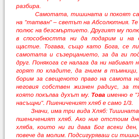
разбира.
Самотата, тишината и покоят са 
на "татван" – светът на Абсолютния. Те
полюс на безсмъртието. Другият му полю
в способността ни да подарим и на 
щастие. Тогава, също като Бога, се л
самотата и съзерцанието, за да ги по
друг. Понякога се налага да ни набиват н
горят по кладите, да гнием в тъмници
борим за свещеното право на самота на
неговия собствен жизнен радиус, за т
която покълва духът му.
Това
именно е "
насъщни". Пшениченият хляб е само 1/3.
Значи, има три вида Хляб: Тишината,
пшениченият хляб. Ако ние отстоим дн
хляба, които ни ги дава Бог всеки ден,
повече да молим. Подсигуряваш си тиши