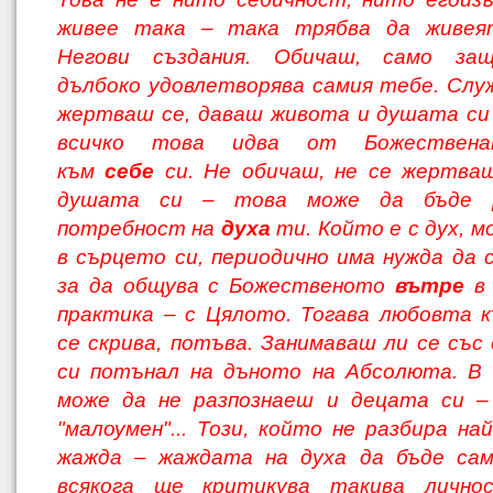
жи
вее така – така трябва да живея
Негови създания. Обичаш, само за
дълбоко удов
летворява самия тебе. Слу
жертваш се, даваш живота и душата си 
всичко това идва от Божествен
към
себе
си. Не оби
чаш, не се жертва
душата си – това мо
же да бъде 
потребност на
духа
ти. Който е с дух, м
в сърцето си, периодично има нужда да с
за да общува с Божественото
вътре
в
практика – с Цялото. Тогава лю
бовта к
се скрива, потъва. Занимаваш ли се със 
си потънал на дъното на Абсолю
та. В
може да не разпознаеш и децата си –
"малоумен"... Този, който не разбира на
жажда – жаждата на духа да бъде сам 
всякога ще критикува такива лично