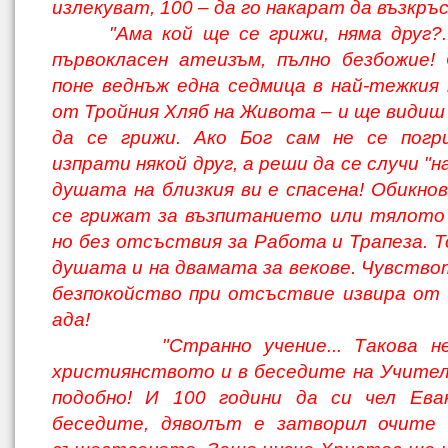
излекуват, 100 – да го накарат да възкръс
"Ама кой ще се грижи, няма друг?..
първокласен атеизъм, пълно безбожие!
поне веднъж една седмица в най-тежкия
от Тройния Хляб на Живота – и ще видиш 
да се грижи. Ако Бог сам не се погр
изпрати някой друг, а реши да се случи "
душата на близкия ви е спасена! Обикно
се грижат за възпитанието или тялото 
но без отсъствия за Работа и Трапеза. Т
душата и на двамата за векове. Чувствот
безпокойство при отсъствие извира от
ада!
"Странно учение... Такова нещ
християнството и в беседите на Учителя
подобно! И 100 години да си чел Ева
беседите, дяволът е затворил очите 