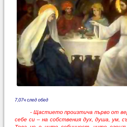
7,
0
7ч след обед
- Щастието произтича първо от в
себе си – на собствения дух, душа, ум, с
Това не е нито себичност, нито егоиз