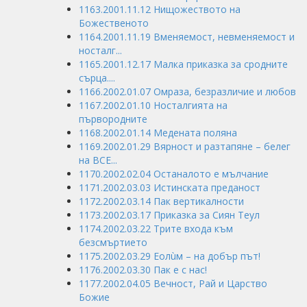
1163.2001.11.12 Нищожеството на
Божественото
1164.2001.11.19 Вменяемост, невменяемост и
носталг...
1165.2001.12.17 Малка приказка за сродните
сърца....
1166.2002.01.07 Омраза, безразличие и любов
1167.2002.01.10 Носталгията на
първородните
1168.2002.01.14 Медената поляна
1169.2002.01.29 Вярност и разтапяне – белег
на ВСЕ...
1170.2002.02.04 Останалото е мълчание
1171.2002.03.03 Истинската преданост
1172.2002.03.14 Пак вертикалности
1173.2002.03.17 Приказка за Сиян Теул
1174.2002.03.22 Трите входа към
безсмъртието
1175.2002.03.29 Еолùм – на добър път!
1176.2002.03.30 Пак е с нас!
1177.2002.04.05 Вечност, Рай и Царство
Божие