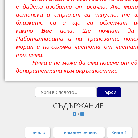
е дадено изобилно от всичко. Ако мил
истинска и страхът ги напусне, те 
близките си и ще ги облекчат
и
както
Бог
иска. Ще почнат да
Работилницата и на Трапезата, поне
морал и по-голяма чистота от чистат
тях няма.
Няма и не може да има повече от едн
допирателната към окръжността.
СЪДЪРЖАНИЕ
/
Начало
Тълковен речник
Книга 1