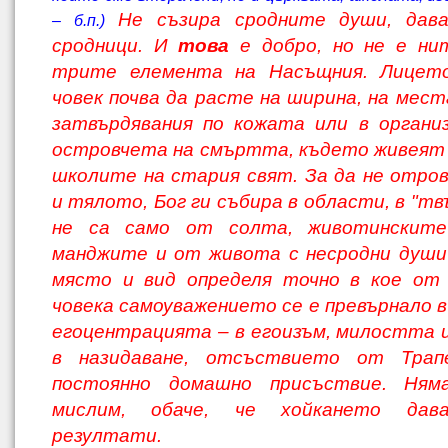
Не съзира сродните души, дава
– б.п.)
сродници. И
това
е до
бро, но не е ни
трите елемента на На
същния. Лицет
човек почва да расте на ширина, на мест
затвърдявания по ко
жата или в органи
островчета на смърт
та, където живеят
школите на стария свят. За да не отр
и тялото, Бог ги съ
бира в области, в
"
тв
не са само от сол
та, животинските
манджите и от живота с несродни души
място и вид определя то
чно в кое от
човека самоуважението се е превърнало в
егоцентрацията – в егои
зъм, милостта 
в назидаване, отсъстви
ето от Трап
постоянно домашно присъст
вие. Ням
мислим, обаче, че хойкането дава
резултати.