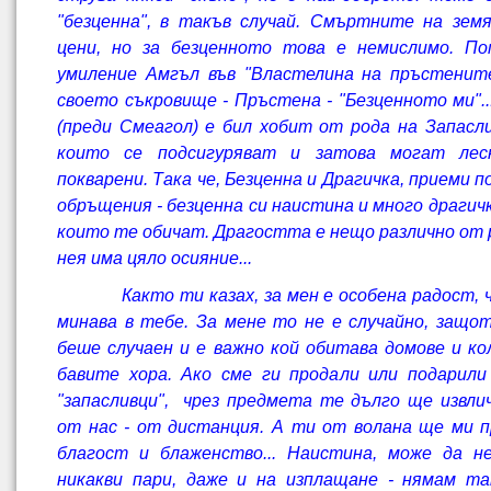
"безценна", в такъв случай. Смъртните на зе
цени, но за безценното това е немислимо. По
умиление Амгъл във "Властелина на пръстенит
своето съкровище - Пръстена - "Безценното ми"..
(преди Смеагол) е бил хобит от рода на Запасли
които се подсигуряват и затова могат ле
покварени. Така че, Безценна и Драгичка, приеми 
обръщения - безценна си наистина и много драгич
които те обичат. Драгостта е нещо различно от 
нея има цяло осияние...
Както ти казах, за мен е особена радост, че
минава в тебе. За мене то не е случайно, защо
беше случаен и е важно кой обитава домове и кол
бавите хора. Ако сме ги продали или подарили
"запасливци", чрез предмета те дълго ще извли
от нас - от дистанция. А ти от волана ще ми 
благост и блаженство... Наистина, може да н
никакви пари, даже и на изплащане - нямам т