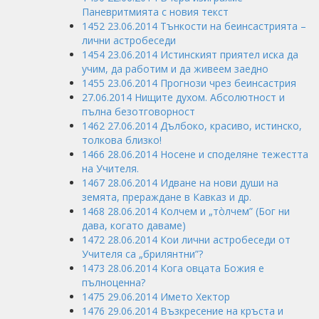
Паневритмията с новия текст
1452 23.06.2014 Тънкости на беинсастрията –
лични астробеседи
1454 23.06.2014 Истинският приятел иска да
учим, да работим и да живеем заедно
1455 23.06.2014 Прогнози чрез беинсастрия
27.06.2014 Нищите духом. Абсолютност и
пълна безотговорност
1462 27.06.2014 Дълбоко, красиво, истинско,
толкова близко!
1466 28.06.2014 Носене и споделяне тежестта
на Учителя.
1467 28.06.2014 Идване на нови души на
земята, прераждане в Кавказ и др.
1468 28.06.2014 Колчем и „тòлчем” (Бог ни
дава, когато даваме)
1472 28.06.2014 Кои лични астробеседи от
Учителя са „брилянтни”?
1473 28.06.2014 Кога овцата Божия е
пълноценна?
1475 29.06.2014 Името Хектор
1476 29.06.2014 Възкресение на кръста и