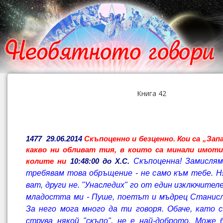
Книга 42
1477 29.06.2014
Скъпоценно и безценно.
Кои са „За
какво ни обливат тия, в които са минали имот
Скъпоценна! Замислям
колите ни
10:48:00 до Х.С.
требявам това обръщение - не само към тебе. Ня
ват, други не. "Унаследих" го от един изключите
младостта ми - Пуше, поетът и мъдрец Станис
За него мога много да ти говоря. Обаче, като с
струва някой "скъпо", не е най-доброто. Може 