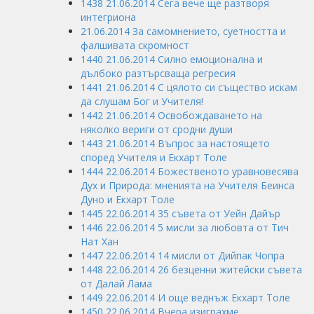
1438 21.06.2014 Сега вече ще разтворя
интегриона
21.06.2014 За самомнението, суетността и
фалшивата скромност
1440 21.06.2014 Силно емоционална и
дълбоко разтърсваща регресия
1441 21.06.2014 С цялото си същество искам
да слушам Бог и Учителя!
1442 21.06.2014 Освобождаването на
няколко вериги от сродни души
1443 21.06.2014 Въпрос за настоящето
според Учителя и Екхарт Толе
1444 22.06.2014 Божественото уравновесява
Дух и Природа: мненията на Учителя Беинса
Дуно и Екхарт Толе
1445 22.06.2014 35 съвета от Уейн Дайър
1446 22.06.2014 5 мисли за любовта от Тич
Нат Хан
1447 22.06.2014 14 мисли от Дийпак Чопра
1448 22.06.2014 26 безценни житейски съвета
от Далай Лама
1449 22.06.2014 И още веднъж Екхарт Толе
1450 22.06.2014 Вчера изиграхме