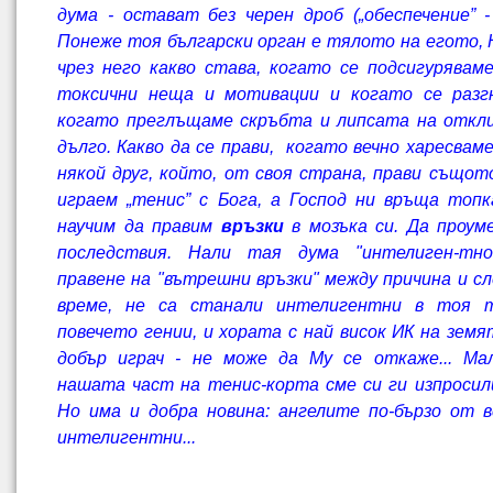
дума - остават без черен дроб („обеспечение” - 
Понеже тоя български орган е тялото на егото, 
чрез него какво става, когато се подсигурявам
токсични неща и мотивации и когато се разгн
когато преглъщаме скръбта и липсата на откл
дълго. Какво да се прави, когато вечно харесвам
някой друг, който, от своя страна, прави същото
играем „тенис” с Бога, а Господ ни връща топк
научим да правим
връзки
в мозъка си. Да проум
последствия. Нали тая дума "интелиген-тно
правене на "вътрешни връзки" между причина и с
време, не са станали интелигентни в тоя 
повечето гении, и хората с най висок ИК на земя
добър играч - не може да Му се откаже... Ма
нашата част на тенис-корта сме си ги изпросил
Но има и добра новина: ангелите по-бързо от 
интелигентни...