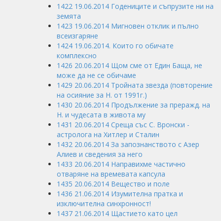
1422 19.06.2014 Годениците и съпрузите ни на
земята
1423 19.06.2014 Мигновен отклик и пълно
всеизгаряне
1424 19.06.2014. Които го обичате
комплексно
1426 20.06.2014 Щом сме от Един Баща, не
може да не се обичаме
1429 20.06.2014 Тройната звезда (повторение
на осияние за Н. от 1991г.)
1430 20.06.2014 Продължение за преражд. на
Н. и чудесата в живота му
1431 20.06.2014 Среща със С. Вронски -
астролога на Хитлер и Сталин
1432 20.06.2014 За запознанството с Азер
Алиев и сведения за него
1433 20.06.2014 Направихме частично
отваряне на времевата капсула
1435 20.06.2014 Вещество и поле
1436 21.06.2014 Изумителна пратка и
изключителна синхронност!
1437 21.06.2014 Щастието като цел