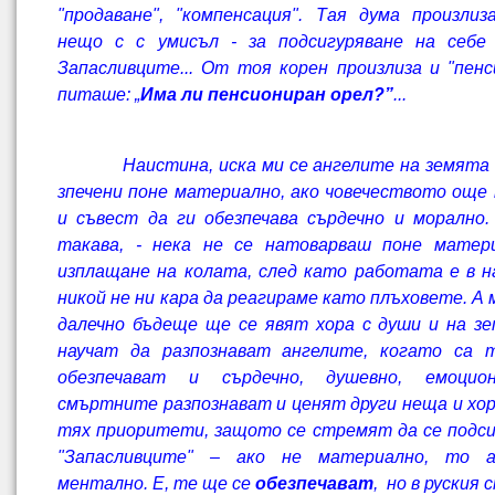
"продаване", "компенсация". Тая дума произли
нещо с с умисъл - за подсигуряване на себе
Запасливците... От тоя корен произлиза и "пенс
питаше: „
Има ли пенсиониран орел?”
...
Наистина, иска ми се ангелите на земята д
зпечени поне материално, ако човечеството още
и съвест да ги обезпечава сърдечно и морално
такава, - нека не се натоварваш поне матер
изплащане на колата, след като работата е в 
никой не ни кара да реагираме като плъховете. А 
далечно бъдеще ще се явят хора с души и на з
научат да разпознават ангелите, когато са т
обезпечават и сърдечно, душевно, емоцио
смъртните разпознават и ценят други неща и хора
тях приоритети, защото се стремят да се подс
"Запасливците" – ако не материално, то 
ментално. Е, те ще се
обезпечават
, но в руския 