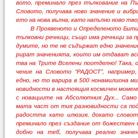
вото, преминало през тълкование на П
Словото, получава ново значение и вибр
ето на нова вълна, като напълно ново тво
В Проявеното и Определеното Бити
тълковни речници, също има речници за п
думите, но те не съдържат едно значение
рират значенията, които им отдават вс
тва на Трите Вселени поотделно! Така, 
чение на Словото “РАДОСТ”, например,
едно, но то варира в 500 нонамилиона ми
новидности в настоящия космичен момен
с новациите на Абсолютния Дух... Само 
мата част от тия разновидности са по
радостта като илюзия, докато словото
преминало през създание от божествен п
добно на теб, получава реално значен