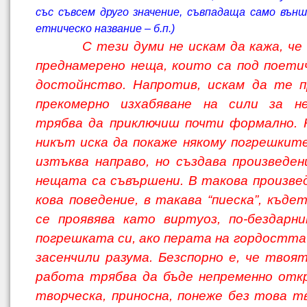
със съвсем друго значение, съвпадаща само вън
етническо наз­вание – б.п.)
С тези думи не искам да кажа, че
преднамерено неща, които са под поет
достойнство. Напротив, искам да те п
прекомерно изхабяване на сили за н
трябва да приключиш почти формално. 
никът иска да покаже някому погрешките
изтъква направо, но създава произведен
нещата са съвършени. В такова произвед
кова поведение, в такава “пиеска”, къде
се проявява като виртуоз, по-бездарн
погрешката си, ако перата на гордостта 
засенчили разума. Безспорно е, че твоя
работа трябва да бъде непременно отк
творческа, приносна, понеже без това т