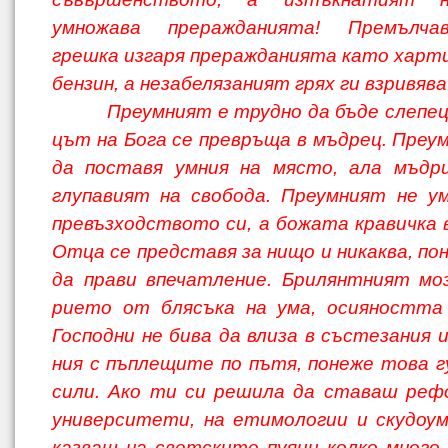
умножава прераждани­ята! Премълч
грешка изгаря прераждани­ята като харти
бензин, а незабелязаният грях ги взривява
Преумният е трудно да бъде слепец, 
цът на Бога се превръща в мъдрец. Преу
да поставя умния на място, ала мъдр
глупавият на свобода. Преумният не у
превъзходството си, а божата кравичка 
Отца се представя за нищо и никаква, по
да прави впечатление. Брилянтният моз
рието от блясъка на ума, осияността
Господни не бива да влиза в състезания 
ния с пъплещите по пътя, понеже това г
сили. Ако ти си решила да ставаш реф
университети, на етимологии и скудоум
казваш на светските пуяци колко много 