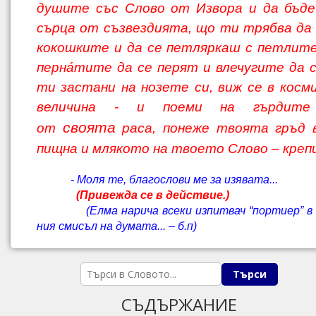
душите със Слово от Извора и да бъде
сърца от съзвездията, що ти трябва да
кокошките и да се петляркаш с петлите
пернáтите да се перят и влечугите да с
ти застани на нозете си, виж се в косм
величина - и поеми на гърдите
своята
от
раса, понеже твоята гръд 
пищна и мля­кото на твоето Слово – креп
- Моля те, благослови ме за изявата...
(Привежда се в действие.)
(Елма нарича всеки изпитвач “портиер” в н
ния смисъл на думата... – б.п)
СЪДЪРЖАНИЕ