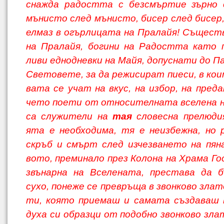
снажда радостта с безсмъртие зърно с
мънисто след мънисто, бисер след бисер,
елмаз в огърлицата на Пралайя! Същест
на Пралайя, богини на Радостта като 
ливи еднодневки на Майя, допуснати до П
Световете, за да режисират пиеси, в ко
вата се учат на вкус, на избор, на пред
чето поети от относителната вселена 
са служители на
тая
словесна прелюди
ята е необходима, тя е неизбежна, но 
скръб и смърт след изчезването на пян
вото, преминало през Колона на Храма Го
звънарна на Вселената, престава да б
сухо, понеже се превръща в звонково злат
ти, която приемаш и самата създаваш 
духа си образци от подобно звонково зла