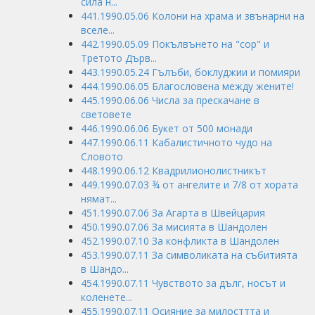
сила н...
441.1990.05.06 Колони на храма и звънарни на
вселе...
442.1990.05.09 Покълвънето на "сор" и
Третото Дърв...
443.1990.05.24 Гълъби, боклуджии и помияри
444.1990.06.05 Благословена между жените!
445.1990.06.06 Числа за прескачане в
световете
446.1990.06.06 Букет от 500 монади
447.1990.06.11 Кабалистичното чудо на
Словото
448.1990.06.12 Квадрилионолистникът
449.1990.07.03 ¾ от ангелите и 7/8 от хората
нямат...
451.1990.07.06 За Агарта в Швейцария
450.1990.07.06 За мисията в Шандолен
452.1990.07.10 За конфликта в Шандолен
453.1990.07.11 За символиката на събитията
в Шандо...
454.1990.07.11 Чувството за дълг, носът и
коленете...
455.1990.07.11 Осияние за милосттта и