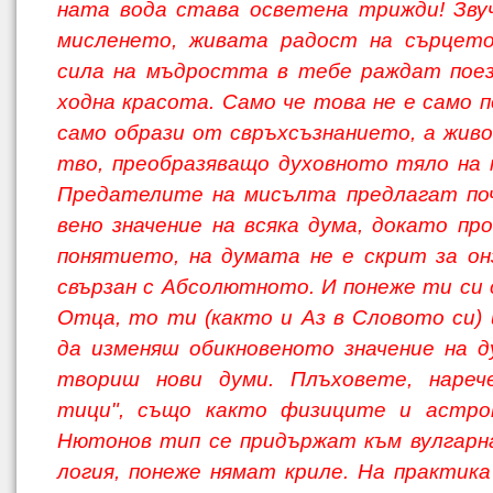
ната вода става осветена трижди! Зву
мисленето, живата радост на сърцето
сила на мъдростта в тебе раждат поез
ходна красота. Само че това не е само п
само образи от свръхсъзнанието, а живо
тво, преобразяващо духовното тяло на
Предателите на мисълта предлагат по
вено значение на всяка дума, докато пр
понятието, на думата не е скрит за он
свързан с Абсолютното. И понеже ти си 
Отца, то ти (както и Аз в Словото си)
да изменяш обикновеното значение на 
твориш нови думи. Плъховете, нарече
тици", също както физиците и астр
Нютонов тип се придържат към вулгарн
логия, понеже нямат криле. На практика