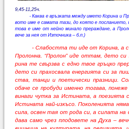
9,45-11,25ч.
- Каква е връзката между името Корина и П
вото име е самата тази, до която е посланието, 
това е име от нейно минало прераждане, а Прол
вече за нея от Източника – б.п.)
- Слабостта ти иде от Корина, а 
Пролонна. “Пролон” иде оттам, дето си в
рина те свързва с едно твое гръцко прер
дето си прахосвала енергията си за пищ
ства, танци и поетически празници. С
обаче се пробуди именно тогава, понеже
винаги чутка за Истината, а поезията с
Истината най-изкъсо. Поколенията ням
сила, освен тая от рода си, а силата на 
дава само чрез плодовете на Духа – веч
вищница на културата, на религията, 