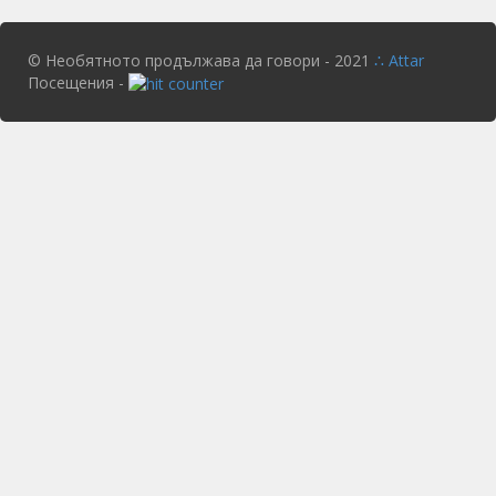
© Необятното продължава да говори - 2021
∴ Attar
Посещения -