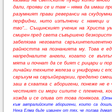
дали, прояви се и там – няма да имаш пр
разумният прави реверанси на скудоумни
перфидни, нито изпълнени с намеци и 
тво”... Същинският ученик на Христа у
смирен пред света съвършено безкористно
забелязва неговата свръхинтелигентно
райността на познанията му. Това е ед
напредналите ангели, когато се въплъ
мята и почнат да се бият с рицари и пор
личайки техните железа и униформи с епо
свръхум на свръхйерархии, пределно смеш
заш в схватка с аборигени, понеже не е 
честният си мери силите с племена, ко
хожда и се опива от това понякога.
(Отн
към автралийските аборигени, които са дошли
Нека Елма бъде из­винен от тях, че ползва думат