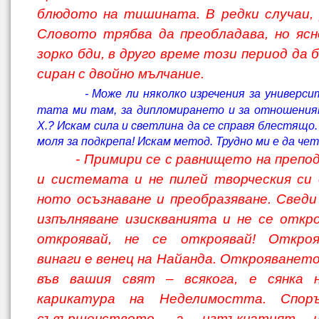
блюдото на тишината. В редки случаи, 
Словото трябва да преобладава, но яс
зорко бди, в друго време този период да 
сиран с двойно мълчание.
- Може ли няколко изречения за универси
тата ми там, за дипломирането и за отношения
Х.? Искам сила и светлина да се справя блестящо
моля за подкрепа! Искам метод. Трудно ми е да чет
- Примири се с равнището на преп
и системата и не пилей творческия си 
ното осъзнаване и преобразяване. Свед
изпълняване изискванията и не се откро
откроявай, не се откроявай! Откро
винаги е венец на Найанда. Открояването
във вашия свят – всякога, е сянка
карикатура на Неделимостта. Спор
съвършенството, а изтъкнатият н