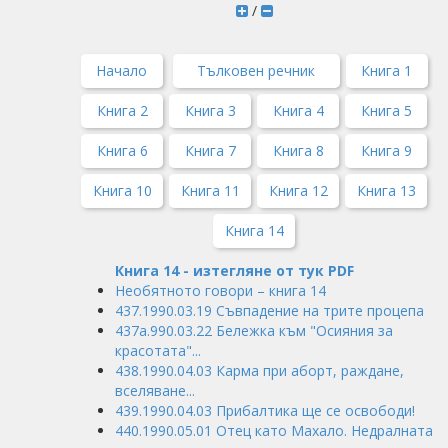
/
Начало
Тълковен речник
Книга 1
Книга 2
Книга 3
Книга 4
Книга 5
Книга 6
Книга 7
Книга 8
Книга 9
Книга 10
Книга 11
Книга 12
Книга 13
Книга 14
Книга 14 - изтегляне от тук PDF
Необятното говори – книга 14
437.1990.03.19 Съвпадение на трите процепа
437а.990.03.22 Бележка към "Осияния за
красотата"...
438.1990.04.03 Карма при аборт, раждане,
вселяване...
439.1990.04.03 Прибалтика ще се освободи!
440.1990.05.01 Отец като Махало. Недралната