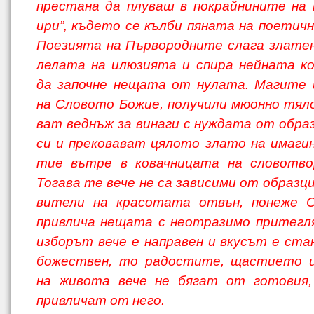
престана да плуваш в покрайнините на 
ири”, където се кълби пяната на поетич
Поезията на Първородните слага златен
лелата на илюзията и спира нейната ко
да започне нещата от нулата. Магите 
на Словото Божие, получили мюонно тяло
ват веднъж за винаги с нуждата от образ
си и прековават цялото злато на имаги
тие вътре в ковачницата на словотво
Тогава те вече не са зависими от образц
вители на красотата отвън, понеже 
привлича нещата с неотразимо притегл
изборът вече е направен и вкусът е ста
божествен, то радостите, щастието 
на живота вече не бягат от готовия,
привли­чат от него.