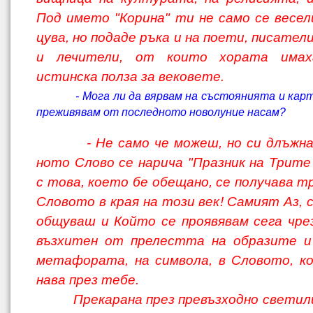
Под името "Корина" ти не само се весели
цува, но подаде ръка и на поети, писате
и лечители, от които хората имах
истинска полза за вековете.
- Мога ли да вярвам на състоянията и кар
преживявам от последното новолуние насам?
- Не само че можеш, но си длъжн
ното Слово се нарича "Празник на Трите 
с това, което бе обещано, се получава 
Словото в края на този век! Самият Аз, 
общуваш и Който се проявявам сега чре
възхитен от прелестта на образите и
метафората, на символа, в Словото, к
нава през тебе.
Прекарана през превъзходно светили