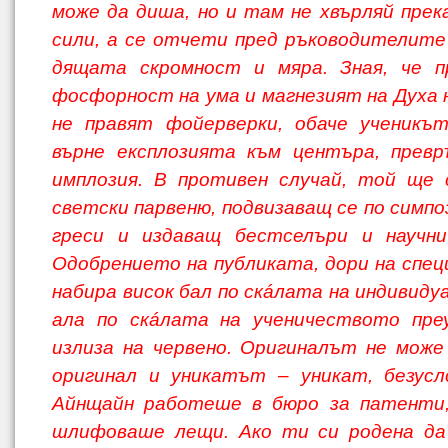
може да диша, но и там не хвърляй прек
сили, а се отчети пред ръководителите 
дящата скромност и мяра. Зная, че п
фосфорност на ума и магнезият на Духа 
не правят фойерверки, обаче ученикът
върне експлозията към центъра, превр
имплозия. В противен случай, той ще 
светски парвеню, подвизаващ се по симпо
греси и издаващ бестселъри и научни
Одобрението на публиката, дори на спе
набира висок бал по скáлата на индивиду
ала по скáлата на ученичеството пре
излиза на червено. Оригиналът не може
оригинал и уникатът – уникат, безусл
Айнщайн работеше в бюро за патенти,
шлифоваше лещи. Ако ти си родена да