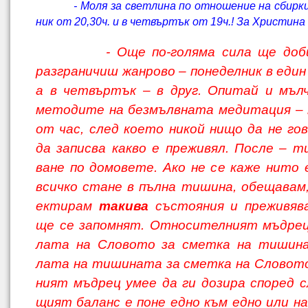
- Моля за светлина по отношение на сбирк
ник от 20,30ч. и в четвъртък от 19ч.! За Христина
- Още по-голяма сила ще доб
разграни­чиш жанрово – понеделник в един
а в четвъртък – в друг. Опитай и мъл
методите на безмълвната медитация – 
от час, след което никой нищо да не гов
да записва какво е преживял. После – т
ване по домовете. Ако не се каже нито 
всичко стане в пълна тишина, обещавам,
ектирам
такива
състояния и преживява
ще се запомнят. Относителният мъдрец
лата на Словото за сметка на тишина
лата на тишината за сметка на Словот
ният мъдрец умее да ги дозира според сл
щият баланс е поне едно към едно или н