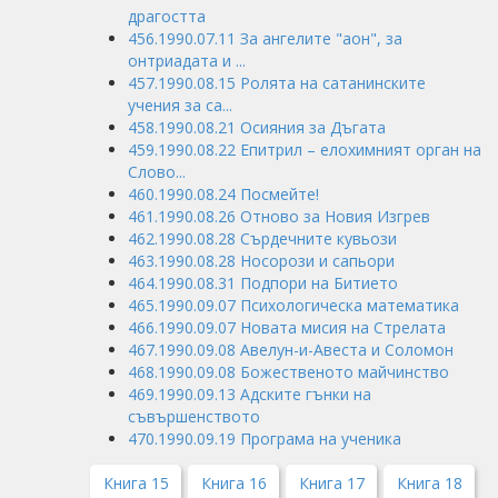
драгостта
456.1990.07.11 За ангелите "аон", за
онтриадата и ...
457.1990.08.15 Ролята на сатанинските
учения за са...
458.1990.08.21 Осияния за Дъгата
459.1990.08.22 Епитрил – елохимният орган на
Слово...
460.1990.08.24 Посмейте!
461.1990.08.26 Отново за Новия Изгрев
462.1990.08.28 Сърдечните кувьози
463.1990.08.28 Носорози и сапьори
464.1990.08.31 Подпори на Битието
465.1990.09.07 Психологическа математика
466.1990.09.07 Новата мисия на Стрелата
467.1990.09.08 Авелун-и-Авеста и Соломон
468.1990.09.08 Божественото майчинство
469.1990.09.13 Адските гънки на
съвършенството
470.1990.09.19 Програма на ученика
Книга 15
Книга 16
Книга 17
Книга 18