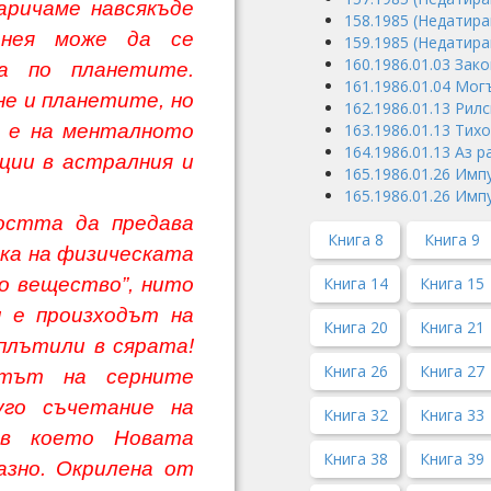
наричаме навсякъде
158.1985 (Недатира
 нея може да се
159.1985 (Недатира
160.1986.01.03 Зако
ва по планетите.
161.1986.01.04 Мог
не и планетите, но
162.1986.01.13 Ри
а е на менталното
163.1986.01.13 Тих
164.1986.01.13 Аз 
кции в астралния и
165.1986.01.26 Имп
165.1986.01.26 Имп
а да предава
Книга 8
Книга 9
чка на физическата
о вещество”, нито
Книга 14
Книга 15
н
е произходът на
Книга 20
Книга 21
ъплътили в сярата!
Книга 26
Книга 27
отът на серните
уго съчетание на
Книга 32
Книга 33
 в което Новата
Книга 38
Книга 39
азно. Окрилена от