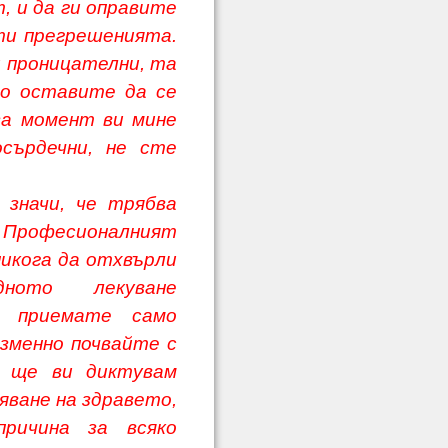
т, и да ги оправите
ти прегрешенията.
и проницателни, та
го оставите да се
за момент ви мине
сърдечни, не сте
чи, че трябва
. Професионалният
никога да отхвърли
ното лекуване
е приемате само
зменно почвайте с
о ще ви диктувам
яване на здравето,
ричина за всяко