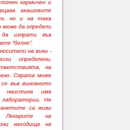
-точен кармичен и
ерцава акашовите
ен, но и на така
о може да определи
 да изпрати във
ате “болно”.
сители на вини -
ски определени,
ответствията, на
шено. Сярата може
 се във виновното
 наистина има
 лаборатории. Не
ланетите са живи
 Лекарите на
рни находища на