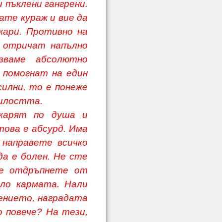
 пъклени гангрени.
ате кураж и вие да
кари. Противно на
о отричат напълно
лзваме абсолютно
 помогнат на един
силни, то е понеже
Милостта.
карят по душа и
 това е абсурд. Има
 направете всичко
да е болен. Не сте
 се отдръпнете от
ило кармата. Нали
ението, наградата
о повече? На тези,