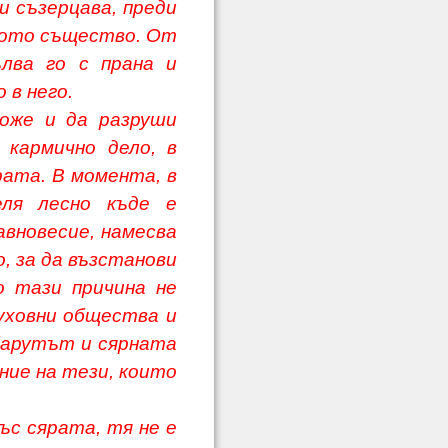
и съзерцава, преди
ното същество. От
ълва го с прана и
 в него.
 и да разруши
 кармично дело, в
рата. В момента, в
еля лесно къде е
авновесие, намесва
о, за да възстанови
о тази причина не
духовни общества и
барутът и сярната
ние на тези, които
 сярата, тя не е