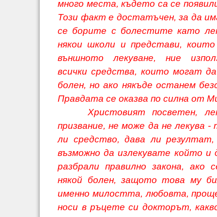
много места, където са се появили
Този факт е достатъчен, за да им
се борите с болестите като ле
някои школи и представи, коит
външното лекуване, ние изпо
всички средства, които могат да
болен, но ако някъде останем без
Правдата се оказва по силна от 
Христовият посветен, ле
призвание, не може да не лекува -
ли средство, дава ли резултат,
възможно да излекувате който и 
разбрали правилно закона, ако
някой болен, защото това му б
именно милостта, любовта, прощ
носи в ръцете си докторът, какв