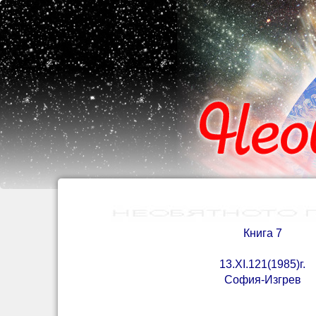
Книга 7
13.
XI
.121(1985)г.
София-Изгрев