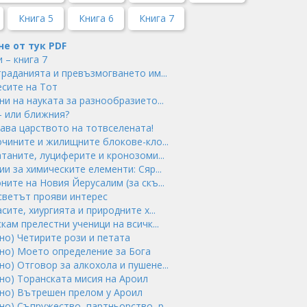
Книга 5
Книга 6
Книга 7
не от тук PDF
 – книга 7
страданията и превъзмогването им...
есите на Тот
ни на науката за разнообразието...
 – или ближния?
тава царството на тотвселената!
кочините и жилищните блокове-кло...
сатаните, луциферите и кронозоми...
ии за химическите елементи: Сяр...
оните на Новия Йерусалим (за скъ...
 светът прояви интерес
асите, хиургията и природните х...
скам прелестни ученици на всичк...
но) Четирите рози и петата
ано) Моето определение за Бога
но) Отговор за алкохола и пушене...
ано) Торанската мисия на Ароил
ано) Вътрешен прелом у Ароил
но) Съпружество, партньорство, р...