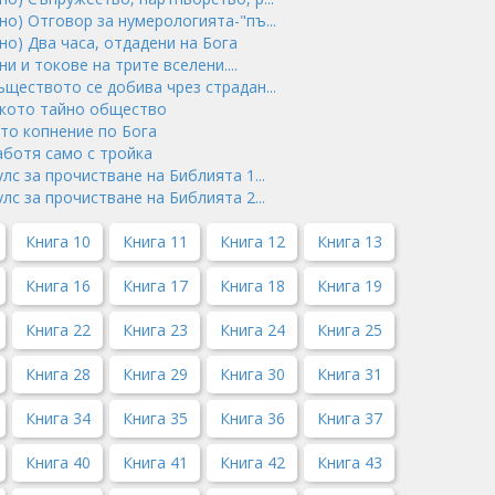
но) Отговор за нумерологията-"пъ...
но) Два часа, отдадени на Бога
ни и токове на трите вселени....
ъществото се добива чрез страдан...
лското тайно общество
ото копнение по Бога
работя само с тройка
улс за прочистване на Библията 1...
улс за прочистване на Библията 2...
Книга 10
Книга 11
Книга 12
Книга 13
Книга 16
Книга 17
Книга 18
Книга 19
Книга 22
Книга 23
Книга 24
Книга 25
Книга 28
Книга 29
Книга 30
Книга 31
Книга 34
Книга 35
Книга 36
Книга 37
Книга 40
Книга 41
Книга 42
Книга 43