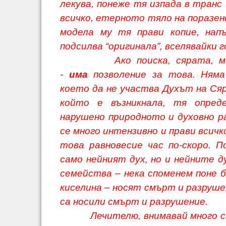
лекува, понеже тя изпада в транс 
всичко, етерното тяло на поразе
модела му тя прави копие, нап
подсилва “оригинала”, вселявайки го
Ако поиска, сярата, може
-
има
позволение за това. Няма
което да не участва Духът на Ся
който е възникнала, тя опред
нарушено природното и духовно р
се много интензивно и прави всичк
това равновесие час по-скоро. П
само нейният дух, но и нейните 
семейства – нека споменем поне 
киселина – носят смърт и разруше
са носили смърт и разрушение.
Лечителю, внимавай много със