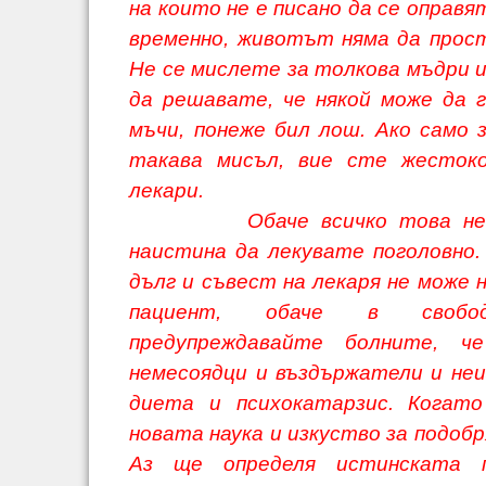
на които не е писано да се оправя
временно, животът няма да прос
Не се мислете за толкова мъдри 
да решавате, че някой може да 
мъчи, понеже бил лош. Ако само 
такава мисъл, вие сте жестоко
лекари.
Обаче всичко това не зна
наистина да лекувате поголовно
дълг и съвест на лекаря не може 
пациент, обаче в свобод
предупреждавайте болните, ч
немесоядци и въздържатели и неи
диета и психокатарзис. Когат
новата наука и изкуство за подобр
Аз ще определя истинската п