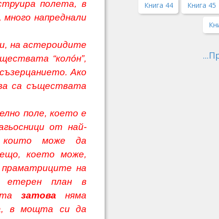
струира полета, в
Книга 44
Книга 45
, много напреднали
Кн
, на астероидите
...
ществата “колóн”,
съзерцанието. Ако
ва са съществата
о поле, което е
агьосници от най-
, които може да
ещо, което може,
о праматриците на
а етерен план в
рата
затова
няма
а, в мощта си да