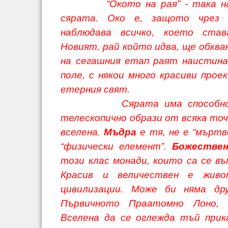
“Окото на рая” - така 
сярата. Око е, защото чрез
наблюдава всичко, което ста
Новият, рай който идва, ще обхва
на сегашния етап раят наистин
поле, с някои много красиви прое
етерния свят.
Сярата има способностт
телескопично образи от всяка то
вселена.
Мъдра
е тя, не е “мъртв
“физически елемент”.
Божестве
този клас монади, които са се в
Красив и величествен е жив
цивилизации. Може би няма др
Първичното Праатомно Лоно,
Вселена да се оглежда тъй прик