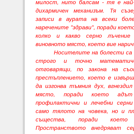
милост, нито балсам - тя е най
дихармичен механизъм. Тя съз
записи в аурата на всеки бол
наречените "здрави", поради коет
колко и какво серно лъчение
виновното място, което вие нарич
Носителите на болести са но
строго и точно математиче
отговарящи, по закона на съ
престъплението, което е извър
да изгонва тъмния дух, вгнездил
място, поради което адът
профилактични и лечебни серни
само тялото на човека, но и п
същества, поради което
Пространството внедряват се