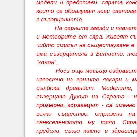
модели и представи, сярата кон
които се образуват нови светове
в съзерцанието.
На серните звезди и планети
и метеорите от сяра, живеят съ
чийто смисъл на съществуване е 
има съзерцатели в Битието, то
“колон”.
Носи още могъщо оздравителн
известно на вашите лекари и м
дълбока древност. Моделите
съзерцава Духът на Сярата - н
примерно, здравецът - са именн
всяко същество, отразени н
панвселенското му тяло. Ся
предели, също както и здравец