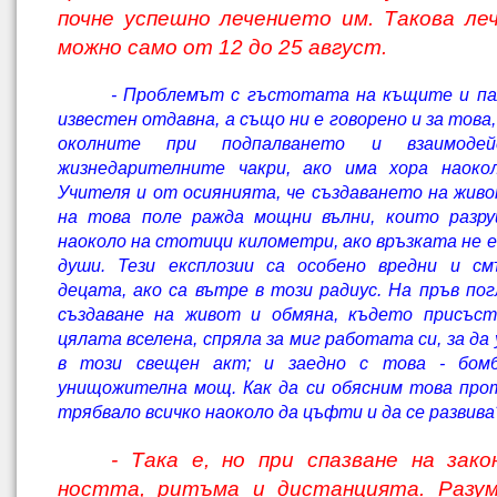
почне успешно лечението им. Такова леч
можно само от 12 до 25 август.
- Проблемът с гъстотата на къщите и па
известен отдавна, а
също ни е говорено и за това,
околните при подпалването и взаимоде
жизнедарителните чакри, ако има хора наоко
Учителя и от осиянията, че създаването на живо
на това поле ражда мощни вълни, които разру
наоколо на стотици километри, ако връзката не е
души. Тези експлозии са особено вредни и см
децата, ако са вътре в този радиус. На пръв пог­
създаване на живот и обмяна, където присъс­
цялата вселена, спряла за миг работата си, за да
в този свещен акт; и заедно с това - бом
унищожителна мощ. Как да си обясним това прот
трябвало всичко наоколо да цъфти и да се раз­вива
- Така е, но при спазване на зако
ността, ритъма и дистанцията. Разум