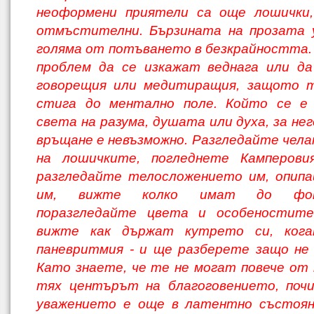
неоформени приятели са още лошички, 
отмъсти­телни. Бързината на прозата 
голяма от потъването в безкрайността. 
проблем да се изкажат веднага или да
говорещия или медитиращия, защото 
стига до ментално поле. Който се е 
света на ра­зума, душата или духа, за не
връщане е невъзможно. Разгледайте чел
на лошич­ките, погледнете Камперови
разгледайте телосложението им, опипа
им, вижте колко имат до фонт
поразгледайте цвета и особеностите
вижте как държат кутрето си, ког
паневритмия - и ще разберете защо не 
Като знаете, че те не могат по­вече от 
тях центърът на благоговени­ето, поч
уважението е още в латентно състоян