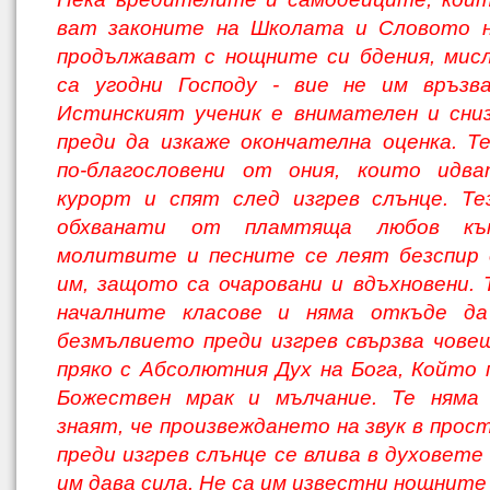
ват законите на Школата и Словото н
продължават с нощните си бдения, мисл
са угодни Господу - вие не им връзва
Истинс­кият ученик е внимателен и сни
преди да изкаже окончателна оценка. Т
по-благос­ловени от ония, които идв
курорт и спят след изгрев слънце. Те
обхванати от пламтяща любов к
молитвите и песните се леят безспир
им, защото са очаровани и вдъхновени. 
началните класове и няма откъде да
безмълвието преди изгрев свър­зва чов
пряко с Абсолютния Дух на Бога, Който 
Божествен мрак и мълчание. Те няма
знаят, че произвеждането на звук в про
преди изгрев слънце се влива в ду­ховет
им дава сила. Не са им известни нощните