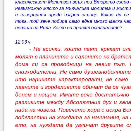
класическият Молитвен връх при Второто езеро 
невъзможно място за мълчалива молитва и мист
и съзерцания преди изгрев слънце. Какво да се
това, той вече побира само една много малка ча
идващи на Рила. Какво да пра­вят останалите?
12,03 ч.
- Не всички, които пеят, крякат ил
молят в планините и салоните на братс
дома си са проводници на левия път. 
снизходителни. Не само душевноболните 
ито наричате характеропати, не само 
лавните и горделивите обичат да се чув
денем и нощем. Имате вече достатъчно 
разликите между Абсолютния дух и зап
нада на човека. Повечето хора с искра Б
подвластни на жаждата за начинания, на 
ето, на нуждата да увличат другите с