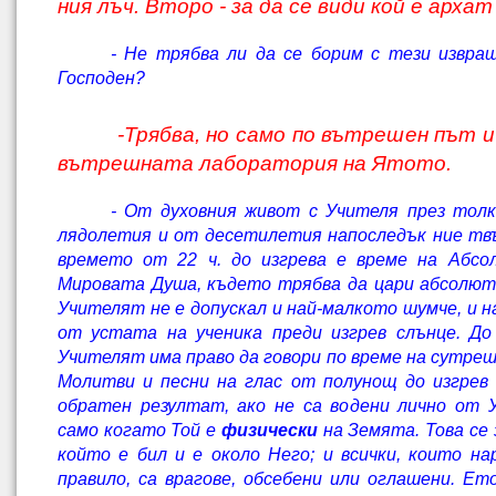
ния лъч. Второ - за да се види кой е архат 
- Не трябва ли да се борим с тези извра
Господен?
-Трябва, но само по вътрешен път и 
вътрешната лаборатория на Ятото.
- От духовния живот с Учителя през толк
лядолетия и от десетилетия напоследък ние твъ
времето от 22 ч. до изгрева е време на Абсо
Мировата Душа, където трябва да цари абсолютн
Учителят не е допускал и най-малкото шумче, и на
от устата на ученика преди изгрев слънце. До 
Учителят има право да говори по време на сутреш
Молитви и песни на глас от полунощ до изгрев
обратен резултат, ако не са водени лично от 
само когато Той е
физически
на Земята. Това се 
който е бил и е около Него; и всички, които н
правило, са врагове, обсебени или оглашени. Ето