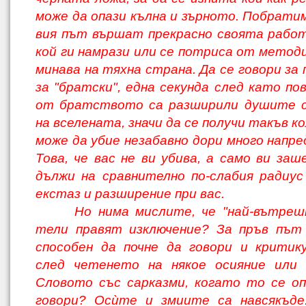
може да опази кълна и зърното. Побрати
вия път вършат прекрасно своята работа
кой ги намрази или се потриса от метод
минава на тяхна страна. Да се говори за 
за "братски", една секунда след като по
от братството са разширили душите с
на вселената, значи да се получи такъв к
може да убие незабавно дори много напре
Това, че вас не ви убива, а само ви заш
дължи на сравнително по-слабия радиус
екстаз и разширение при вас.
Но нима мислите, че "най-вътреш
тели правят изключение? За пръв път 
способен да почне да говори и критик
след четенето на някое осияние или 
Словото със сарказми, когато то се о
говори? Ос­ùте и змиите са навсякъде