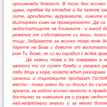
произвежда благост. В този ден всичко,
щава, трябва да отпадне и да запеем зае
лите, архидеите, аурувимите, химите 
възторжен химн на примирението. Да се
недостатъците на ближните - и никой да 
режение от собствените си мъки, липси
тъци. Забравете за всичко това поне дн
дарете на Бога с думите от молитвата
рим Ти, Боже, че си ни оградил с всяка пра
Да кажеш това и да повярваш в н
наоколо ти се сипят бомби и умират ра
ляди деца и хора; когато адът разиграва
ханалии и търговците продават Господ
място - това значи да си дошъл до със
архата, за който всичко наоколо е правда
достъпно за човешкия ум и разум, недост
най-напреднали ангели и за много богов