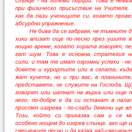
слънце - на големи порции. Това е невъ
при физическо присъствие на Учителя,
как да пази учениците си, когато пров
абсурдно упражнение.
Не бива да се забравя, че тъмните д
хики влизат още по-лесно през ушите в
нощно време, когато хората говорят, пе
гат шум. Това е основна стратегия 
сили, и там те имат огромни успехи - не
довете и курортите или в селата, къд
жат кучета, но и при вас, в планините
представяте, че служите на Господа. Щ
говорят или шепнат на върха или още 
него, по-добре е да си останат в пал
проспят изгрева - по-слаби демони ще вл
Този, който си приказва сам и се мо
особено нощем до изгрев слънце, ако ще и
свеще­ните песни и да казва най-свещени