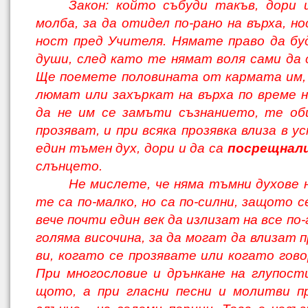
Закон: който събуди такъв, дори 
молба, за да отидел по-рано на върха, н
ност пред Учителя. Нямате право да б
души, след като те нямат воля сами да 
Ще поемете половината от кармата им, 
люмат или захъркат на върха по време н
да не им се замъти съзнанието, те об
прозяват, и при всяка прозявка влиза в 
един тъмен дух, дори и да са
посрещнал
слънцето.
Не мислете, че няма тъмни духове н
те са по-малко, но са по-силни, защото 
вече почти един век да излизат на все по-
голяма височина, за да могат да влизат 
ви, когато се прозявате или когато гов
При многословие и дрънкане на глупост
щото, а при гласни песни и молитви п