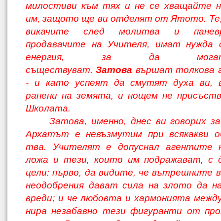
милостиви към тях и не се хва­щайте 
им, защото ще ви отделят от Ятото. Те
викачите след молитва и па­не
продавачите на Учителя, имат нужда
енергия, за да мог
съществуват.
Затова
вършат толкова г
- и като ус­пеят да смутят духа ви, 
ранени на зе­мята, и нощем не присъст
Школата.
Затова, именно, днес ви говорих з
Архатът е невъзмутим при всякакви о
тва. Учителят е допуснал агентите 
ложа и тези, които им подражават, с 
цели: първо, да видите, че вътрешните в
неодобрения дават сила на злото да н
вреди; и че любовта и хармонията между
нира незабавно тези фигуранти от про