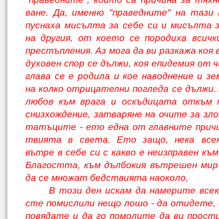
ване. Да, именно "праведните" на тази 
пуснаха мисълта за себе си и мисълта 
на другия, от което се породиха всичк
престъпления. Аз мога да ви разкажа коя 
духовен спор се дължи, коя епидемия от 
глава се е родила и кое наводнение и з
на колко отрицателни погледа се дължи.
любов към врага и оскъдицата откъм 
снизхождение, затваряне на очите за зло
татъците - ето една от главните причи
твията в света. Ето защо, нека все
вътре в себе си с какво е неизправен къ
Благостта, към дълбокия вътрешен мир 
да се множат бедствията наоколо.
В този ден искам да намерите всек
сте помислили нещо лошо - да отидете, д
повядате и да го помолите да ви прости