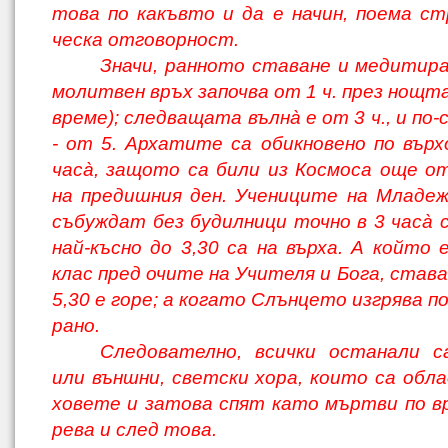
това по какъвто и да е начин, поема ст
ческа отговорност.
Значи, ранното ставане и медитира
молитвен връх започва от 1 ч. през нощта
време); следващата вълнà е от 3 ч., и по
- от 5. Архатите са обикновено по върх
часà, защото са били из Космоса още о
на предишния ден. Учениците на Младеж
събуждат без будилници точно в 3 часà с
най-късно до 3,30 са на върха. А който
клас пред очите на Учителя и Бога, става 
5,30 е горе; а когато Слънцето изгрява по-
рано.
Следователно, всички останали с
или външни, светски хора, които са обла
ховете и затова спят като мъртви по вр
рева и след това.