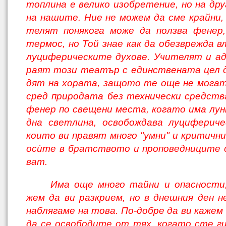
топлина е велико изобретение, но на дру
на нашите. Ние не можем да сме крайни, 
телят понякога може да ползва фенер,
термос, но Той знае как да обезврежда в
луциферическите духове. Учителят и а
раят този театър с единствената цел д
дят на хората, защото те още не мога
сред природата без технически средств
фенер по свещени места, когато има лунн
дна светлина, освобождава луцифериче
които ви правят много "умни" и критични
осùте в братството и проповедниците 
ват.
Има още много тайни и опасности
жем да ви разкрием, но в днешния ден н
наблягаме на това. По-добре да ви кажем
да се освободите от тях, когато сте ги