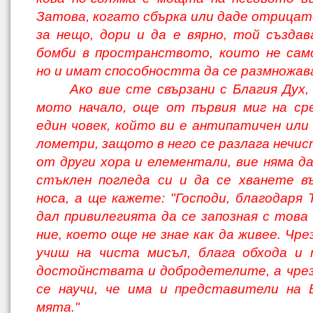
Затова, когато сбърка или даде отрицат
за нещо, дори и да е вярно, той създа
бомби в пространството, които не сам
но и имат способността да се размножав
Ако вие сте свързани с Благия Дух,
мото начало, още от първия миг на ср
един човек, който ви е антипатичен или 
лометри, защото в него се разлага нечи
от други хора и елементали, вие няма д
стъклен погледа си и да се хванете в
носа, а ще кажете: "Господи, благодаря 
дал привилегията да се запозная с това 
ние, което още не знае как да живее. Чре
учиш на чиста мисъл, блага обхода и 
достойнствата и добродетелите, а чре
се научи, че има и представители на 
мята."