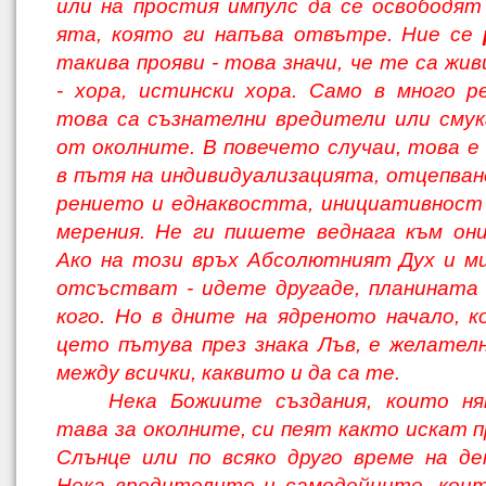
или на простия импулс да се освободят
ята, която ги напъва отвътре. Ние се
такива прояви - това значи, че те са жи
- хора, истински хора. Само в много р
това са съзнателни вредители или смук
от околните. В повечето случаи, това е
в пътя на индивидуализацията, отцепван
рението и еднаквостта, инициативност 
мерения. Не ги пишете веднага към они
Ако на този връх Абсолютният Дух и м
отсъстват - идете другаде, планината 
кого. Но в дните на ядреното начало, к
цето пътува през знака Лъв, е желател
между всички, каквито и да са те.
Нека Божиите създания, които ня
тава за околните, си пеят както искат п
Слънце или по всяко друго време на д
Нека вредителите и самодейците, коит