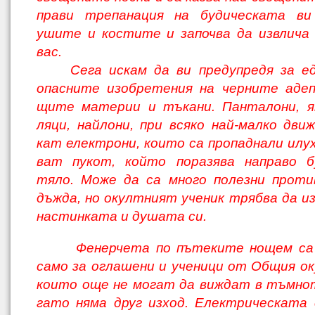
прави трепанация на будическата ви
ушите и костите и започва да извлича
вас.
Сега искам да ви предупредя за е
опасните изобретения на черните адеп
щите материи и тъкани. Панталони, я
ляци, найлони, при всяко най-малко движ
кат електрони, които са пропаднали илух
ват пукот, който поразява направо б
тяло. Може да са много полезни проти
дъжда, но окултният ученик трябва да и
настинката и душата си.
Фенерчета по пътеките нощем са
само за оглашени и ученици от Общия ок
които още не могат да виждат в тъмнот
гато няма друг изход. Електрическата