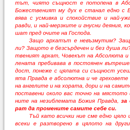
тът, чиято същност е потопена в Аб
Божественият му дух е станал едно с Б
вява с усмивка и спокойствие и най-уж
равди, и най-мерзките и гнусни деяния, к
шат пред очите на Господа.
Защо архатът е невъзмутим? Защ
ли? Защото е безсърдечен и без душа ли?
твеният архат, Човекът на Абсолюта и 
лената пребивава в постоянен вътреше
дост, понеже с цялата си същност усещ
ята Правда е абсолютна и че греховете
на ангелите и на хората, дори и на самит
поставени около вас точно на мястото и
ните на незиблемата Божия Правда,
за 
рат да промените самите себе си.
Тъй като всички ние сме едно цяло 
всеки е разтворено в цялото на други