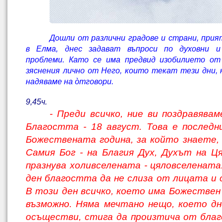
Дошли от различни градове и страни, прият
в Елма, днес задават въпроси по духовни и
проблеми. Като се има предвид изобилието от
зяснения лично от Него, които текат тези дни, 
надяваме на òтговори.
9,45ч.
- Преди всичко, ние ви поздравявам
Благостта - 18 август. Това е послед
Божествената година, за който знаете, 
Самия Бог - на Благия Дух, Духът на Ц
празнува холивселената - цяловселената
ден благостта да не слиза от лицата и 
В този ден всичко, което има Божествен 
възможно. Няма мечтано нещо, което дн
осъществи, стига да произтича от бла