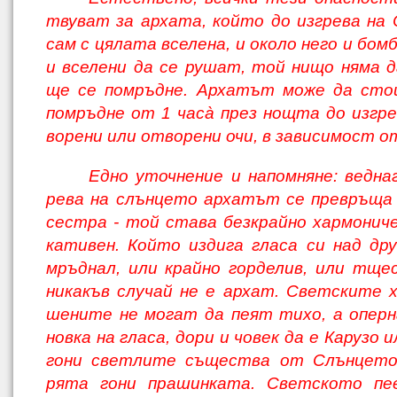
твуват за архата, който до изгрева на
сам с цялата вселена, и около него и бом
и вселени да се рушат, той нищо няма д
ще се помръдне. Архатът може да стои
помръдне от 1 часà през нощта до изгре
ворени или отворени очи, в зависимост от
Едно уточнение и напомняне: веднаг
рева на слънцето архатът се превръща
сестра - той става безкрайно хармониче
кативен. Който издига гласа си над др
мръднал, или крайно горделив, или тщес
никакъв случай не е архат. Светските х
шените не могат да пеят тихо, а опер
новка на гласа, дори и човек да е Карузо 
гони светлите същества от Слънцето,
рята гони прашинката. Светското пе