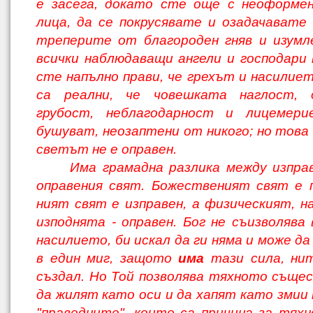
е засега, до­като сте още с неоформе
лица, да се пок­русявате и озадачавате
треперите от благороден гняв и изумл
всички наблюда­ващи ангели и господари
сте напълно прави, че грехът и насилиет
са реални, че човешката наглост, д
грубост, неблаго­дарност и лицемер
бушуват, неозаптени от никого; но това 
светът не е оправен.
Има грамадна разлика между изпра
оправения свят. Божественият свят е п
ният свят е изправен, а физическият, на
изподнята - оправен. Бог не съизволява
насилието, би искал да ги няма и може д
в един миг, защото
има
тази сила, нит
създал. Но Той позволява тяхното същес
да жилят като оси и да хапят като змии
"праведните", които са причина за тяхн