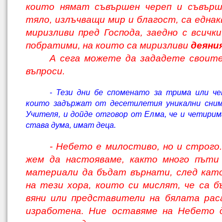
които нямат съвършен череп и съвърш
тяло, излъчващи мир и благост, са еднак
миризливи пред Господа, заедно с всички
побратими, на които са миризливи
деяни
А сега можете да зададете своит
въпроси.
- Тези дни бе споменато за трима или ч
които задържат от десетилетия уникални сним
Учителя, и дойде отговор от Елма, че и четирима
става дума, имат деца.
- Небето е милостиво, но и строго.
жем да настояваме, както много пъти 
материали да бъдат върнати, след кат
на тези хора, които си мислят, че са бъ
вяни или представители на бялата рас
изработена. Ние оставяме на Небето д