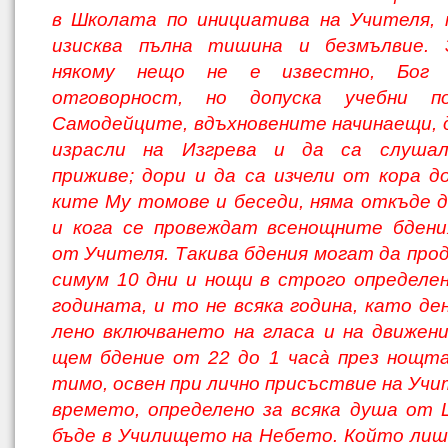
в Школата по инициатива на Учителя, 
изисква пълна тишина и без­мълвие. 
някому нещо не е известно, Бог 
отговорност, но допуска учебни пос
Самодейците, вдъхновените начинаещи, д
израсли на Изгрева и да са слуша
приживе; дори и да са изчели от кора до
ките Му томове и беседи, няма откъде д
и кога се провеждат всенощните бдени
от Учителя. Такива бдения могат да про
симум 10 дни и нощи в строго определе
годината, и то не всяка година, като де
лено включването на гласа и на движени
щем бдение от 22 до 1 часà през нощта
тимо, освен при лично присъствие на Учи
времето, определено за всяка душа от
бъде в Училището на Небето. Който лиш