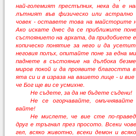
най-големият престъпник, нека да е на
лътният във физическо или астрално
човек - оставете това на майсторите 
Ако искате днес да се приближите пон
състоянието на архата, да придобиете е
копическо понятие за него и да усети
неговия полъх, опитайте поне за една ми
паднете в състояние на дълбока безм
миров покой и да проявите благостта 
ята си и в израза на вашето лице - и ви
че Бог ще ви се усмихне.
Не съдете, за да не бъдете съдени!
Не се огорчавайте, омъчнявайте 
вайте!
Не мислете, че вие сте по-правед
друг е тръгнал през просото. Всеки чове
гел, всяко животно, всеки демон и всяк