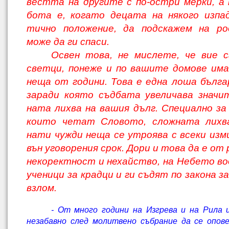
вестта на другите с по-остри мерки, а
бота е, когато децата на някого изпа
тично положение, да подскажем на ро
може да ги спаси.
Освен това, не мислете, че вие 
светци, понеже и по вашите домове им
неща от години. Това е една лоша бълга
заради която съдбата увеличава значи
ната лихва на вашия дълг. Специално за
които четат Словото, сложната лихва
нати чужди неща се утроява с всеки изми
вън уговорения срок. Дори и това да е от
некоректност и нехайство, на Небето в
ученици за крадци и ги съдят по закона з
взлом.
- От много години на Изгрева и на Рила 
незабавно след молитвено събрание да се опов