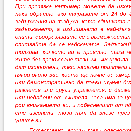
При прозявка например можете да изхв
лека обратно, ако направите от 24 до 
задържания на въздуха, като вдишката е
задържането, а издишането е най-дълг
опити, съобразявайте се с възможностите
опитвайте да се надскачате. Задържай
толкова, колкото ви е приятно, така ч
жите без прекъсване тези 24 - 48 цикъла.
дят изхвърлени, тези нахални приятели 
някой около вас, който ще почне да шмър
или демонстративно да прави шумни ди
ражнения или други упражнения, с движе
или недадени от Учителя. Това има за це
рои вниманието ви, и побеснелият от яд
сте изгонили, този път да влезе през
ушите ви.
Естествено, всички тези опасност