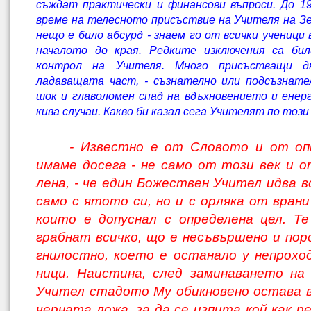
съждат практически и финансови въпроси. До 19
време на телесното присъствие на Учителя на Зе
нещо е било абсурд - знаем го от всички ученици
началото до края. Редките изключения са бил
контрол на Учителя. Много присъстващи д
ладаващата част, - съзнателно или подсъзнат
шок и главоломен спад на вдъхновението и енер
кива случаи. Какво би казал сега Учителят по този
- Известно е от Словото и от оп
имаме досега - не само от този век и о
лена, - че един Божествен Учител идва в
само с ятото си, но и с орляка от врани
които е допуснал с определена цел. Т
грабнат всичко, що е несъвършено и поро
гнилостно, което е останало у непрохо
ници. Наистина, след заминаването на
Учител стадото Му обикновено остава 
черната ложа, за да се изпита кой как р