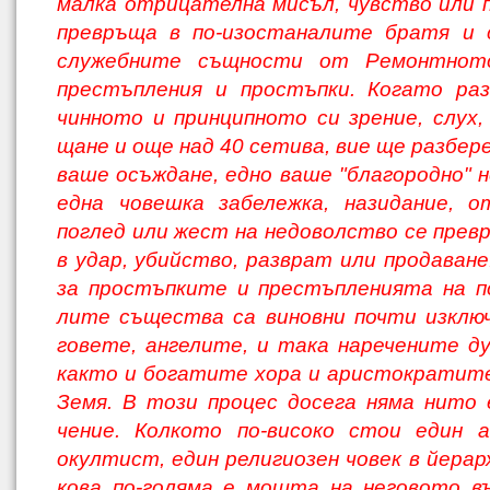
малка отрицателна мисъл, чувство или 
превръща в по-изостаналите братя и 
служебните същности от Ремонтнот
престъпления и простъпки. Когато раз
чинното и принципното си зрение, слух, 
щане и още над 40 сетива, вие ще разбер
ваше осъждане, едно ваше "благородно" н
една човешка забележка, назидание, о
поглед или жест на недоволство се прев
в удар, убийство, разврат или продаване
за простъпките и престъпленията на п
лите същества са виновни почти изклю
говете, ангелите, и така наречените ду
както и богатите хора и аристократит
Земя. В този процес досега няма нито 
чение. Колкото по-високо стои един а
окултист, един религиозен човек в йерар
кова по-голяма е мощта на неговото в