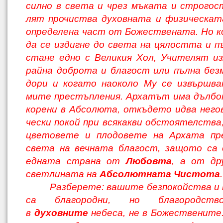
силно в света и чрез мъката и строго
лят прочиства духовната и физическат
определена част от Божествената. Но 
да се издигне до света на цялостта и 
стане едно с Великия Хол, Учителят из
райна доброта и благост или пълна бе
дори и когато наоколо Му се извършва
мите престъпления. Архатът има дълбо
корени в Абсолюта, откъдето идва него
чески покой при всякакви обстоятелства,
цветовете и плодовете на Архата пр
света на вечната благост, защото са 
едната страна от
Любовта
, а от др
светлината на
Абсолютната Чистота
.
Разберете: вашите безпокойства и
са благородни, но благородств
в
духовните
небеса, не в Божествените