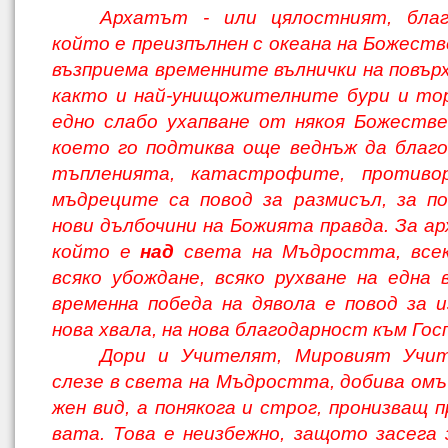
Архатът - или цялостният, благ
който е преизпълнен с океана на Божеств
възприема временните вълнички на повър
както и най-унищожителните бури и то
едно слабо ухапване от някоя Божестве
което го подтиква още веднъж да благо
тъпленията, катастрофите, противо
мъдреците са повод за размисъл, за п
нови дълбочини на Божията правда. За ар
който е
над
света на Мъдростта, всек
всяко убождане, всяко рухване на една 
временна победа на дявола е повод за и
нова хвала, на нова благодарност към Гос
Дори и Учителят, Мировият Учит
слезе в света на Мъдростта, добива омъч
жен вид, а понякога и строг, пронизващ 
вата. Това е неизбежно, защото засега 